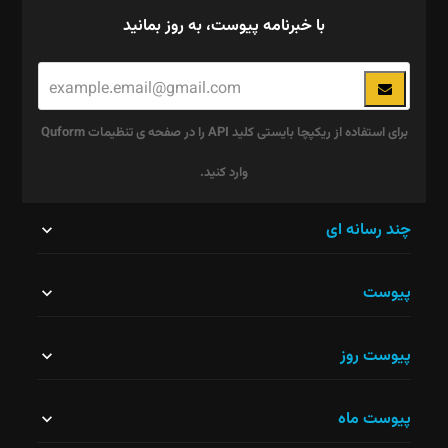
با خبرنامه پیوست، به روز بمانید
برای استفاده از ریکپچا بایستی کلید API را در صفحه ی تنظیمات Quform
وارد کنید.
این
چند رسانه ای
قسمت
پیوست
نباید
خالی
پیوست روز
رها
شود.
پیوست ماه