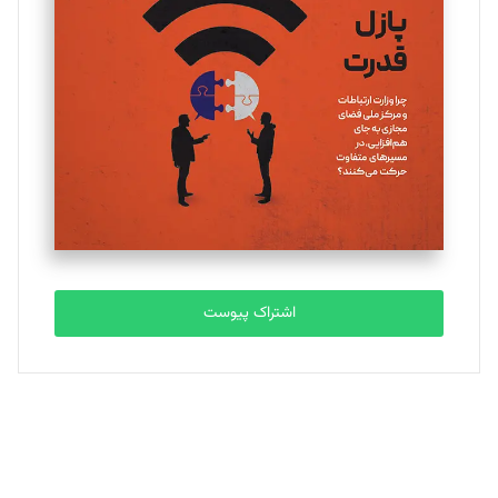
یسنا امان‌پور
تحریریه
ملینا جعفری
تحریریه
مصطفی مسجدی آرانی
تحریریه
اشتراک پیوست
بابک نقاش
تحریریه