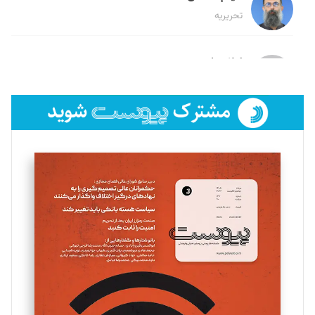
تحریریه
لیلا حنارود
تحریریه
فائزه فتحی رستمی
تحریریه
سروش کرمیان
تحریریه
مینا پاکدل
تحریریه