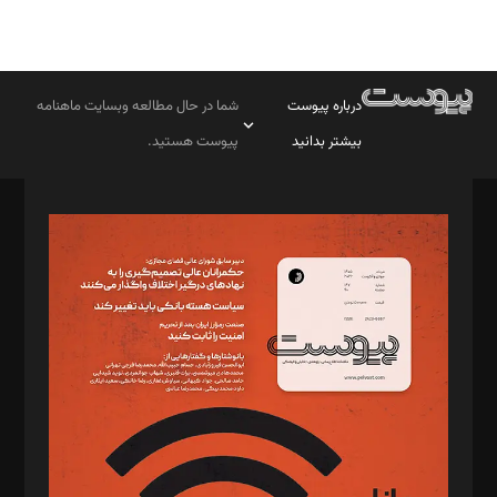
درباره پیوست
شما در حال مطالعه وبسایت ماهنامه
بیشتر بدانید
پیوست هستید.
صاحب امتیاز: موسسه پرسش (پویندگان راز ستاره شمال)
مدیر مسئول: محمدباقر اثنی‌عشری
سردبیر: مهرک محمودی
دبیر تحریریه: میثم قاسمی
د‌بیر ناداستان: سمانه سمیع
د‌بیر خدمت و تجارت: ابوالفضل رجبی
د‌بیر حقوق فناوری: حسام‌الدین ایپکچی
د‌بیر پیوست جهان: مینا پاکدل
د‌بیر تحریریه آنلاین: بابک نقاش
تحریریه‌: مجتبی محمود‌ی، آرش برهمند، یسنا امان‌پور، سروش کرمیان،