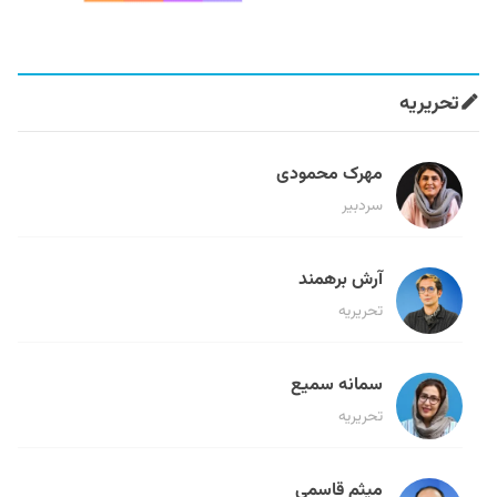
تحریریه
مهرک محمودی
سردبیر
آرش برهمند
تحریریه
سمانه سمیع
تحریریه
میثم قاسمی