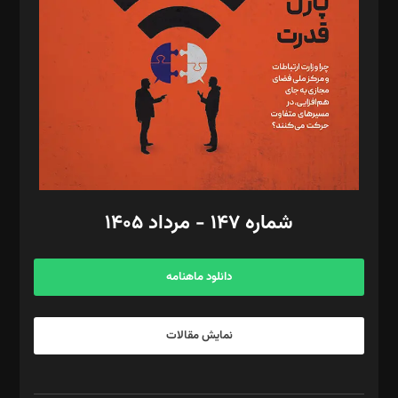
مصطفی مسجدی آرانی، ابوالفضل رجبی، زهرا فکرانه، فائزه فتحی
رستمی،مصطفی باستان
ویرایش: نگار استاد‌‌آقا
طراح یونیفرم: مجید توکلی
فیلمبرداری و عکاسی: امیر شفیعی، مانی لطفی زاده
گرافیک و صفحه‌آرایی: سید‌سبحان‌علی ثابت
مد‌یر توسعه تجاری: کامبیز برید‌
امور مالی: شاپور رهبری، محمد‌ کاظمی‌نیا
امور اد‌اری: راضیه محمود‌ی
شماره ۱۴۷ - مرداد ۱۴۰۵
مرکز تماس: ۰۲۱۴۲۸۲۴۰۰۰
آگهی و مشترکین: ۰۹۱۹۹۹۹۰۴۵۴
دانلود ماهنامه
نمایش مقالات