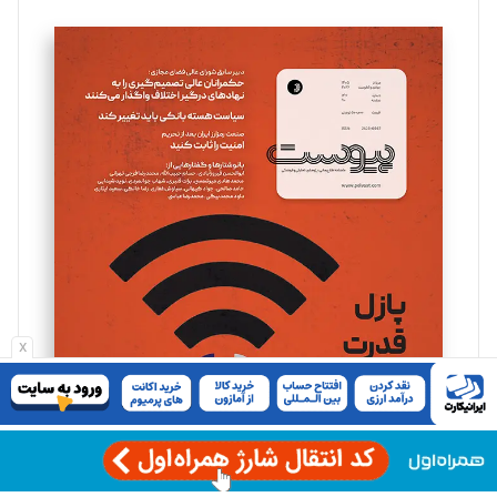
تحریریه
سروش کرمیان
تحریریه
مینا پاکدل
تحریریه
یسنا امان‌پور
تحریریه
x
ملینا جعفری
تحریریه