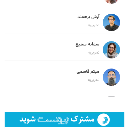
آرش برهمند
تحریریه
سمانه سمیع
تحریریه
میثم قاسمی
تحریریه
لیلا حنارود
تحریریه
فائزه فتحی رستمی