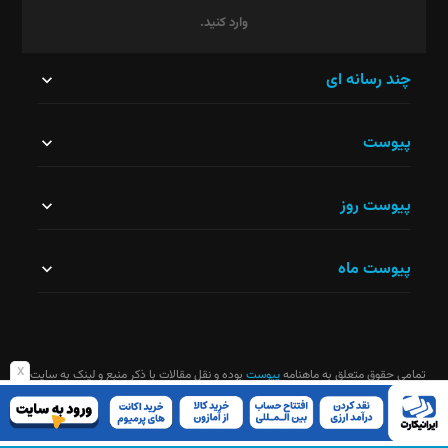
وارد کنید.
این
چند رسانه ای
قسمت
پیوست
نباید
خالی
پیوست روز
رها
شود.
پیوست ماه
x
تمامی حقوق متعلق به ماهنامه
پیوست
بوده و نقل مقالات با ذکر منبع و لینک به سایت
ماهنامه آزاد است