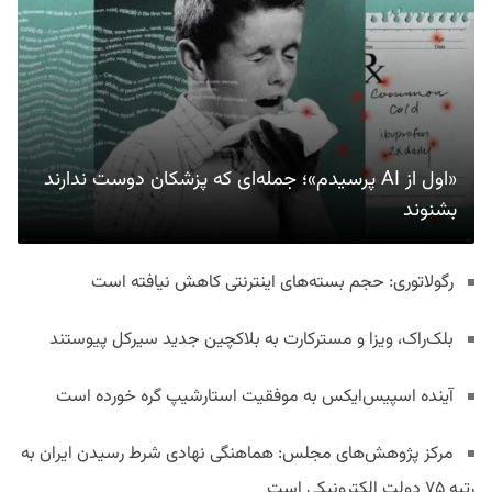
«اول از AI پرسیدم»؛ جمله‌ای که پزشکان دوست ندارند
بشنوند
رگولاتوری: حجم بسته‌های اینترنتی کاهش نیافته است
بلک‌راک، ویزا و مسترکارت به بلاکچین جدید سیرکل پیوستند
آینده اسپیس‌ایکس به موفقیت استارشیپ گره خورده است
مرکز پژوهش‌های مجلس: هماهنگی نهادی شرط رسیدن ایران به
رتبه ۷۵ دولت الکترونیکی است