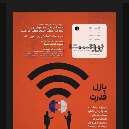
صاحب امتیاز: موسسه پرسش (پویندگان راز ستاره شمال)
مدیر مسئول: محمدباقر اثنی‌عشری
سردبیر: مهرک محمودی
دبیر تحریریه: میثم قاسمی
د‌بیر ناداستان: سمانه سمیع
د‌بیر خدمت و تجارت: ابوالفضل رجبی
د‌بیر حقوق فناوری: حسام‌الدین ایپکچی
د‌بیر پیوست جهان: مینا پاکدل
د‌بیر تحریریه آنلاین: بابک نقاش
تحریریه‌: مجتبی محمود‌ی، آرش برهمند، یسنا امان‌پور، سروش کرمیان،
مصطفی مسجدی آرانی، ابوالفضل رجبی، زهرا فکرانه، فائزه فتحی
رستمی،مصطفی باستان
ویرایش: نگار استاد‌‌آقا
طراح یونیفرم: مجید توکلی
فیلمبرداری و عکاسی: امیر شفیعی، مانی لطفی زاده
گرافیک و صفحه‌آرایی: سید‌سبحان‌علی ثابت