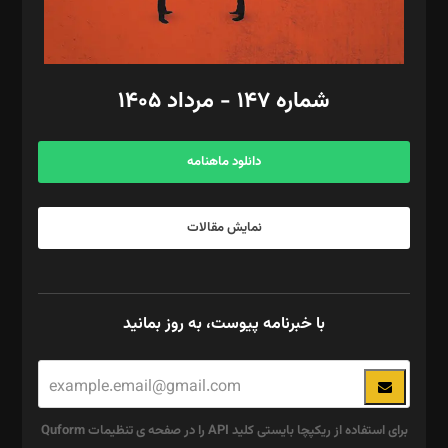
مد‌یر توسعه تجاری: کامبیز برید‌
امور مالی: شاپور رهبری، محمد‌ کاظمی‌نیا
امور اد‌اری: راضیه محمود‌ی
شماره ۱۴۷ - مرداد ۱۴۰۵
مرکز تماس: ۰۲۱۴۲۸۲۴۰۰۰
آگهی و مشترکین: ۰۹۱۹۹۹۹۰۴۵۴
دانلود ماهنامه
نمایش مقالات
با خبرنامه پیوست، به روز بمانید
برای استفاده از ریکپچا بایستی کلید API را در صفحه ی تنظیمات Quform