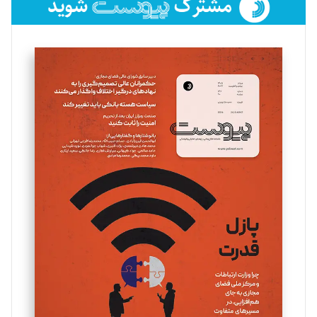
فائزه فتحی رستمی
تحریریه
سروش کرمیان
تحریریه
مینا پاکدل
تحریریه
یسنا امان‌پور
تحریریه
ملینا جعفری
تحریریه