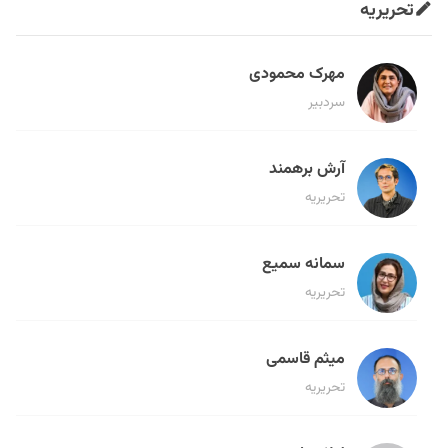
تحریریه
مهرک محمودی
سردبیر
آرش برهمند
تحریریه
سمانه سمیع
تحریریه
میثم قاسمی
تحریریه