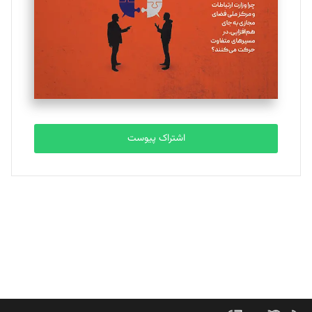
ملینا جعفری
تحریریه
مصطفی مسجدی آرانی
تحریریه
اشتراک پیوست
بابک نقاش
تحریریه