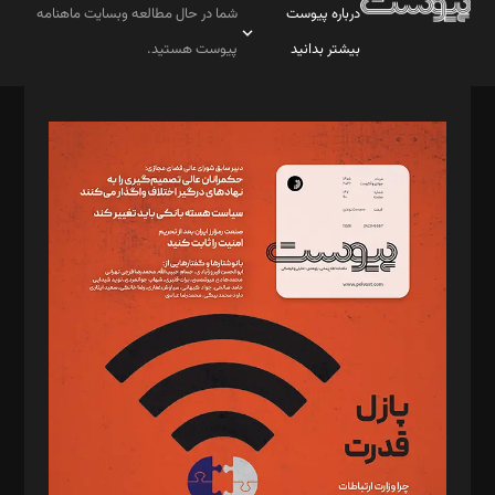
درباره پیوست
شما در حال مطالعه وبسایت ماهنامه
بیشتر بدانید
پیوست هستید.
صاحب امتیاز: موسسه پرسش (پویندگان راز ستاره شمال)
مدیر مسئول: محمدباقر اثنی‌عشری
سردبیر: مهرک محمودی
دبیر تحریریه: میثم قاسمی
د‌بیر ناداستان: سمانه سمیع
د‌بیر خدمت و تجارت: ابوالفضل رجبی
د‌بیر حقوق فناوری: حسام‌الدین ایپکچی
د‌بیر پیوست جهان: مینا پاکدل
د‌بیر تحریریه آنلاین: بابک نقاش
تحریریه‌: مجتبی محمود‌ی، آرش برهمند، یسنا امان‌پور، سروش کرمیان،
مصطفی مسجدی آرانی، ابوالفضل رجبی، زهرا فکرانه، فائزه فتحی
رستمی،مصطفی باستان
ویرایش: نگار استاد‌‌آقا