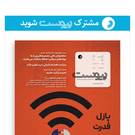
لیلا حنارود
تحریریه
فائزه فتحی رستمی
تحریریه
سروش کرمیان
تحریریه
مینا پاکدل
تحریریه
یسنا امان‌پور
تحریریه