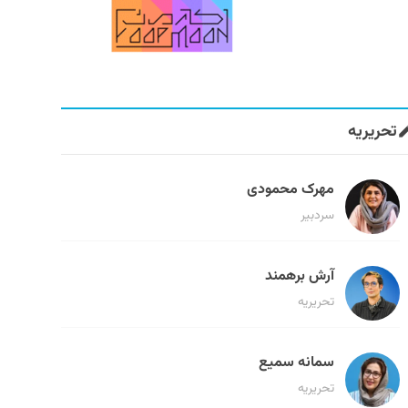
تحریریه
مهرک محمودی
سردبیر
آرش برهمند
تحریریه
سمانه سمیع
تحریریه