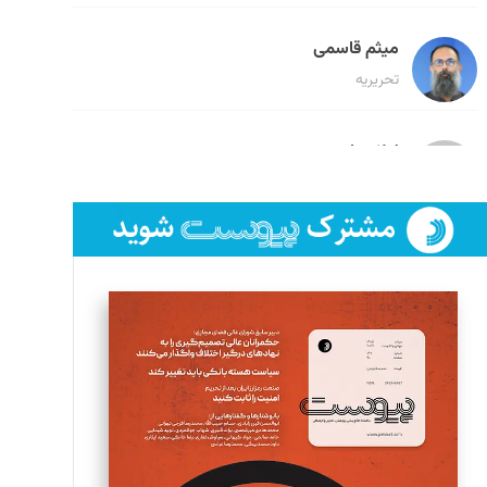
میثم قاسمی
تحریریه
لیلا حنارود
تحریریه
فائزه فتحی رستمی
تحریریه
سروش کرمیان
تحریریه
مینا پاکدل