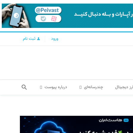
ورود
ثبت نام
رز دیجیتال
چندرسانه‌ای
درباره پیوست