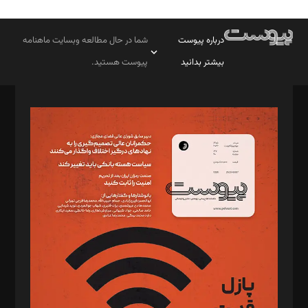
درباره پیوست
شما در حال مطالعه وبسایت ماهنامه
بیشتر بدانید
پیوست هستید.
صاحب امتیاز: موسسه پرسش (پویندگان راز ستاره شمال)
مدیر مسئول: محمدباقر اثنی‌عشری
سردبیر: مهرک محمودی
دبیر تحریریه: میثم قاسمی
د‌بیر ناداستان: سمانه سمیع
د‌بیر خدمت و تجارت: ابوالفضل رجبی
د‌بیر حقوق فناوری: حسام‌الدین ایپکچی
د‌بیر پیوست جهان: مینا پاکدل
د‌بیر تحریریه آنلاین: بابک نقاش
تحریریه‌: مجتبی محمود‌ی، آرش برهمند، یسنا امان‌پور، سروش کرمیان،
مصطفی مسجدی آرانی، ابوالفضل رجبی، زهرا فکرانه، فائزه فتحی
رستمی،مصطفی باستان