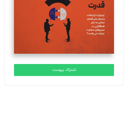
تحریریه
ملینا جعفری
تحریریه
مصطفی مسجدی آرانی
تحریریه
اشتراک پیوست
بابک نقاش
تحریریه