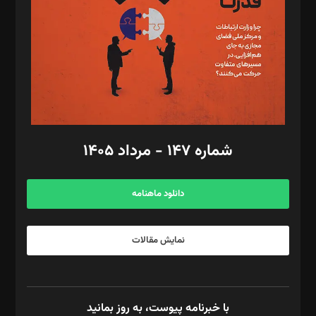
ویرایش: نگار استاد‌‌آقا
طراح یونیفرم: مجید توکلی
فیلمبرداری و عکاسی: امیر شفیعی، مانی لطفی زاده
گرافیک و صفحه‌آرایی: سید‌سبحان‌علی ثابت
مد‌یر توسعه تجاری: کامبیز برید‌
امور مالی: شاپور رهبری، محمد‌ کاظمی‌نیا
امور اد‌اری: راضیه محمود‌ی
شماره ۱۴۷ - مرداد ۱۴۰۵
مرکز تماس: ۰۲۱۴۲۸۲۴۰۰۰
آگهی و مشترکین: ۰۹۱۹۹۹۹۰۴۵۴
دانلود ماهنامه
نمایش مقالات
با خبرنامه پیوست، به روز بمانید