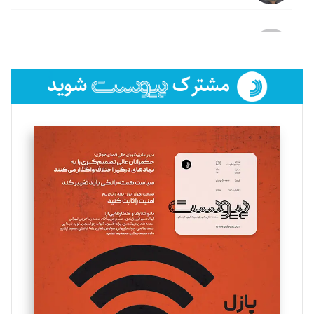
لیلا حنارود
تحریریه
فائزه فتحی رستمی
تحریریه
سروش کرمیان
تحریریه
مینا پاکدل
تحریریه
یسنا امان‌پور