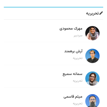
تحریریه
مهرک محمودی
سردبیر
آرش برهمند
تحریریه
سمانه سمیع
تحریریه
میثم قاسمی
تحریریه