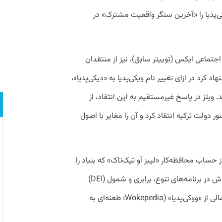
ه آتلانتیک ویکی‌پدیا را «آخرین سنگر واقعیت مشترک» در
تماعی ایکس (توییتر سابق)، نیز از منتقدان
‌پدیا است. او در اکتبر ۲۰۲۳، پیشنهاد کرد در ازای تغییر نام ویکی‌پدیا به «دیکی‌پدیا»،
د. ویلز در پاسخ غیرمستقیم به این انتقاد، از
دولت ترکیه انتقاد کرد و آن را مغایر با اصول
 بازنشر پستی از حساب محافظه‌کار «لیبز آو تیک‌تاک» که بنیاد را
به هزینه‌کرد بخش عمده‌ای از بودجه سالانه‌اش در برنامه‌های تنوع، برابری و شمول (DEI)
متهم کرده بود، خواستار توقف حمایت‌های مالی از «ووکی‌پدیا» (Wokepedia؛ طعنه‌ای‌ به