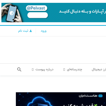
ورود
ثبت نام
رز دیجیتال
چندرسانه‌ای
درباره پیوست