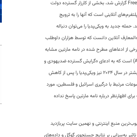
این نامه که ابتدا توسط پایگاه خبری Free Press گزارش شد، بخشی از کارزار گسترده‌ دولت
تفرم‌های آنلاینی است که آنها را به ترویج
. حمله جدید به ویکی‌پدیا را می‌توان دنباله
یره‌المعارف آنلاین دانست که توسط هزاران داوطلب
خی از ادعاهای مطرح شده در نامه مارتین مشابه
با گزارش ماه مارس «اتحادیه ضد افترا» (ADL) است که به ادعای «گرایش گسترده ضدیهودی و
ضداسرائیلی در ویکی‌پدیا» می‌پردازد. ADL پیشتر در سال ۲۰۲۴ نیز ویکی‌پدیا را پس از کاهش
وعات مرتبط با درگیری اسرائیل و فلسطین، مورد
 هنوز به درخواست برای اظهارنظر درباره نامه مارتین پاسخ نداده
راه‌اندازی شد، محبوب‌ترین منبع اینترنتی و نهمین سایت پربازدید
اثیر به‌سزایی بر نتایج جستجوی گوگل و داده‌های