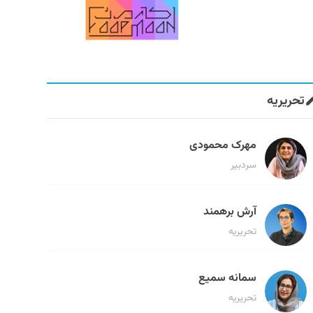
تحریریه
مهرک محمودی
سردبیر
آرش برهمند
تحریریه
سمانه سمیع
تحریریه