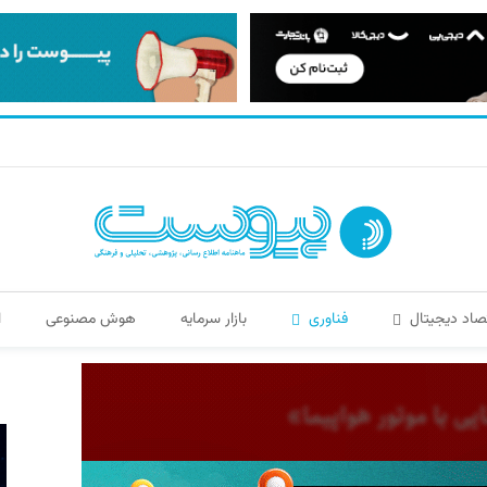
صاد دیجیتال
فناوری
بازار سرمایه
هوش مصنوعی
ا