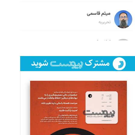
میثم قاسمی
تحریریه
لیلا حنارود
تحریریه
فائزه فتحی رستمی
تحریریه
سروش کرمیان
تحریریه
مینا پاکدل