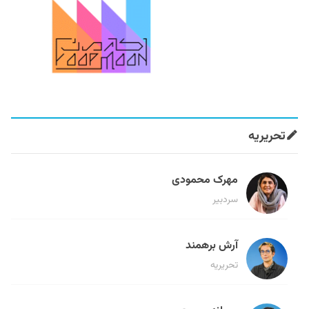
تحریریه
مهرک محمودی
سردبیر
آرش برهمند
تحریریه