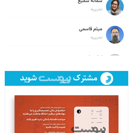
سمانه سمیع
تحریریه
میثم قاسمی
تحریریه
لیلا حنارود
تحریریه
فائزه فتحی رستمی
تحریریه
سروش کرمیان
تحریریه