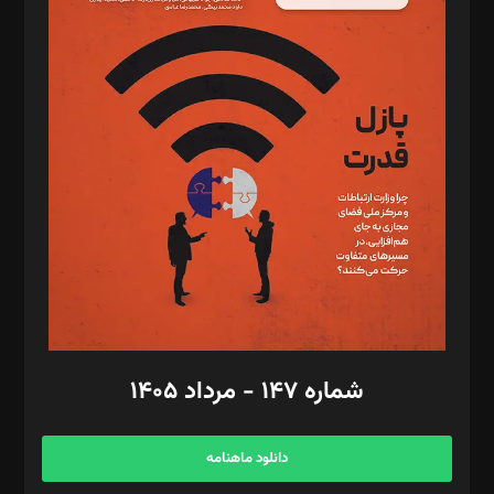
د‌بیر پیوست جهان: مینا پاکدل
د‌بیر تحریریه آنلاین: بابک نقاش
تحریریه‌: مجتبی محمود‌ی، آرش برهمند، یسنا امان‌پور، سروش کرمیان،
مصطفی مسجدی آرانی، ابوالفضل رجبی، زهرا فکرانه، فائزه فتحی
رستمی،مصطفی باستان
ویرایش: نگار استاد‌‌آقا
طراح یونیفرم: مجید توکلی
فیلمبرداری و عکاسی: امیر شفیعی، مانی لطفی زاده
گرافیک و صفحه‌آرایی: سید‌سبحان‌علی ثابت
مد‌یر توسعه تجاری: کامبیز برید‌
امور مالی: شاپور رهبری، محمد‌ کاظمی‌نیا
امور اد‌اری: راضیه محمود‌ی
شماره ۱۴۷ - مرداد ۱۴۰۵
مرکز تماس: ۰۲۱۴۲۸۲۴۰۰۰
آگهی و مشترکین: ۰۹۱۹۹۹۹۰۴۵۴
دانلود ماهنامه