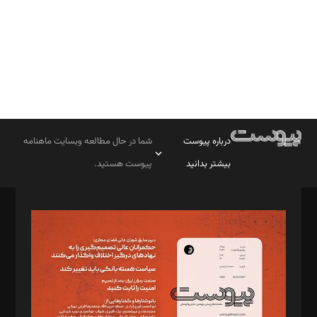
درباره پیوست
شما در حال مطالعه وبسایت ماهنامه
بیشتر بدانید
پیوست هستید.
صاحب امتیاز: موسسه پرسش (پویندگان راز ستاره شمال)
مدیر مسئول: محمدباقر اثنی‌عشری
سردبیر: مهرک محمودی
دبیر تحریریه: میثم قاسمی
د‌بیر ناداستان: سمانه سمیع
د‌بیر خدمت و تجارت: ابوالفضل رجبی
د‌بیر حقوق فناوری: حسام‌الدین ایپکچی