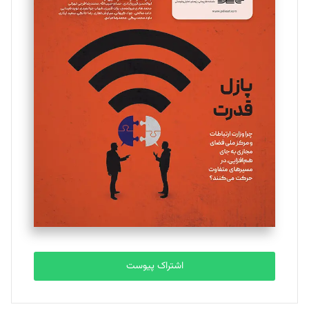
مینا پاکدل
تحریریه
یسنا امان‌پور
تحریریه
ملینا جعفری
تحریریه
مصطفی مسجدی آرانی
تحریریه
اشتراک پیوست
بابک نقاش
تحریریه