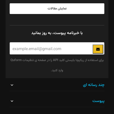
نمایش مقالات
با خبرنامه پیوست، به روز بمانید
برای استفاده از ریکپچا بایستی کلید API را در صفحه ی تنظیمات Quform
وارد کنید.
این
چند رسانه ای
قسمت
پیوست
نباید
خالی