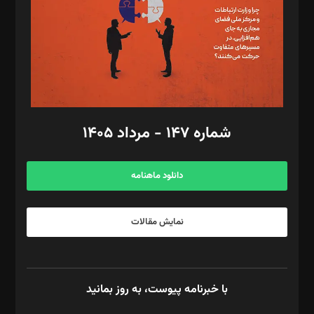
ویرایش: نگار استاد‌‌آقا
طراح یونیفرم: مجید توکلی
فیلمبرداری و عکاسی: امیر شفیعی، مانی لطفی زاده
گرافیک و صفحه‌آرایی: سید‌سبحان‌علی ثابت
مد‌یر توسعه تجاری: کامبیز برید‌
امور مالی: شاپور رهبری، محمد‌ کاظمی‌نیا
امور اد‌اری: راضیه محمود‌ی
شماره ۱۴۷ - مرداد ۱۴۰۵
مرکز تماس: ۰۲۱۴۲۸۲۴۰۰۰
آگهی و مشترکین: ۰۹۱۹۹۹۹۰۴۵۴
دانلود ماهنامه
نمایش مقالات
با خبرنامه پیوست، به روز بمانید