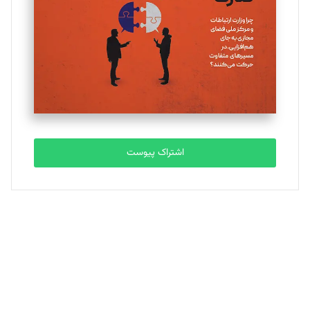
ملینا جعفری
تحریریه
مصطفی مسجدی آرانی
تحریریه
اشتراک پیوست
بابک نقاش
تحریریه