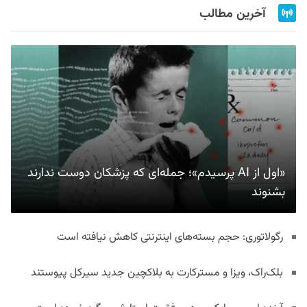
آخرین مطالب
«اول از AI پرسیدم»؛ جمله‌ای که پزشکان دوست ندارند
بشنوند
رگولاتوری: حجم بسته‌های اینترنتی کاهش نیافته است
بلک‌راک، ویزا و مسترکارت به بلاکچین جدید سیرکل پیوستند