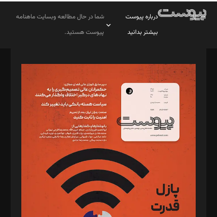
درباره پیوست
شما در حال مطالعه وبسایت ماهنامه
بیشتر بدانید
پیوست هستید.
صاحب امتیاز: موسسه پرسش (پویندگان راز ستاره شمال)
مدیر مسئول: محمدباقر اثنی‌عشری
سردبیر: مهرک محمودی
دبیر تحریریه: میثم قاسمی
د‌بیر ناداستان: سمانه سمیع
د‌بیر خدمت و تجارت: ابوالفضل رجبی
د‌بیر حقوق فناوری: حسام‌الدین ایپکچی
د‌بیر پیوست جهان: مینا پاکدل
د‌بیر تحریریه آنلاین: بابک نقاش
تحریریه‌: مجتبی محمود‌ی، آرش برهمند، یسنا امان‌پور، سروش کرمیان،
مصطفی مسجدی آرانی، ابوالفضل رجبی، زهرا فکرانه، فائزه فتحی
رستمی،مصطفی باستان