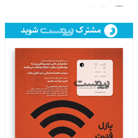
لیلا حنارود
تحریریه
فائزه فتحی رستمی
تحریریه
سروش کرمیان
تحریریه
مینا پاکدل
تحریریه
یسنا امان‌پور
تحریریه