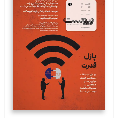
سروش کرمیان
تحریریه
مینا پاکدل
تحریریه
یسنا امان‌پور
تحریریه
ملینا جعفری
تحریریه
مصطفی مسجدی آرانی
تحریریه