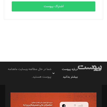
اشتراک پیوست
بابک نقاش
تحریریه
درباره پیوست
شما در حال مطالعه وبسایت ماهنامه
بیشتر بدانید
پیوست هستید.
صاحب امتیاز: موسسه پرسش (پویندگان راز ستاره شمال)
مدیر مسئول: محمدباقر اثنی‌عشری
سردبیر: مهرک محمودی