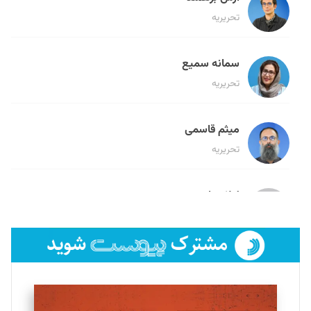
تحریریه
سمانه سمیع
تحریریه
میثم قاسمی
تحریریه
لیلا حنارود
تحریریه
فائزه فتحی رستمی
تحریریه