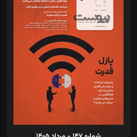
دبیر تحریریه: میثم قاسمی
د‌بیر ناداستان: سمانه سمیع
د‌بیر خدمت و تجارت: ابوالفضل رجبی
د‌بیر حقوق فناوری: حسام‌الدین ایپکچی
د‌بیر پیوست جهان: مینا پاکدل
د‌بیر تحریریه آنلاین: بابک نقاش
تحریریه‌: مجتبی محمود‌ی، آرش برهمند، یسنا امان‌پور، سروش کرمیان،
مصطفی مسجدی آرانی، ابوالفضل رجبی، زهرا فکرانه، فائزه فتحی
رستمی،مصطفی باستان
ویرایش: نگار استاد‌‌آقا
طراح یونیفرم: مجید توکلی
فیلمبرداری و عکاسی: امیر شفیعی، مانی لطفی زاده
گرافیک و صفحه‌آرایی: سید‌سبحان‌علی ثابت
مد‌یر توسعه تجاری: کامبیز برید‌
امور مالی: شاپور رهبری، محمد‌ کاظمی‌نیا
امور اد‌اری: راضیه محمود‌ی
شماره ۱۴۷ - مرداد ۱۴۰۵