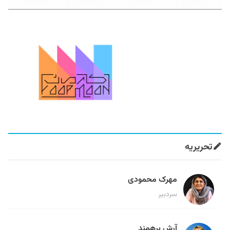
تحریریه
مهرک محمودی
سردبیر
آرش برهمند