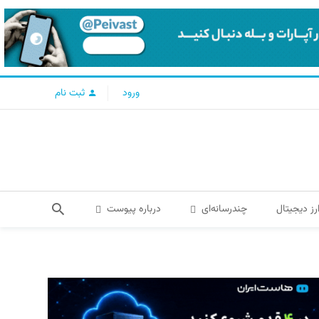
ورود
ثبت نام
رز دیجیتال
چندرسانه‌ای
درباره پیوست