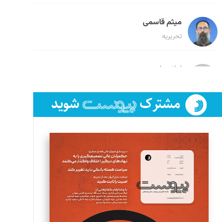
میثم قاسمی
تحریریه
لیلا حنارود
تحریریه
فائزه فتحی رستمی
تحریریه
سروش کرمیان
تحریریه
مینا پاکدل