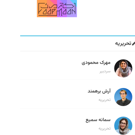
تحریریه
مهرک محمودی
سردبیر
آرش برهمند
تحریریه
سمانه سمیع
تحریریه