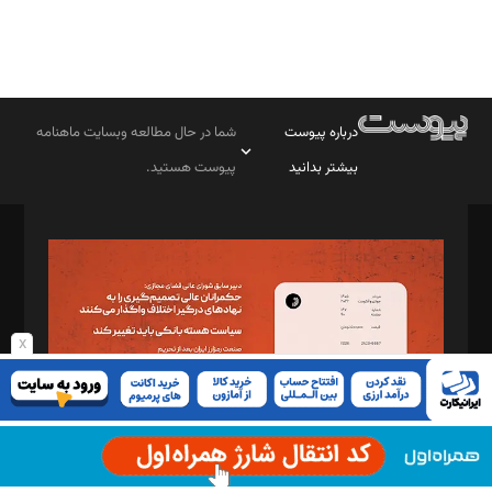
درباره پیوست
شما در حال مطالعه وبسایت ماهنامه
بیشتر بدانید
پیوست هستید.
صاحب امتیاز: موسسه پرسش (پویندگان راز ستاره شمال)
مدیر مسئول: محمدباقر اثنی‌عشری
سردبیر: مهرک محمودی
دبیر تحریریه: میثم قاسمی
د‌بیر ناداستان: سمانه سمیع
x
د‌بیر خدمت و تجارت: ابوالفضل رجبی
د‌بیر حقوق فناوری: حسام‌الدین ایپکچی
د‌بیر پیوست جهان: مینا پاکدل
د‌بیر تحریریه آنلاین: بابک نقاش