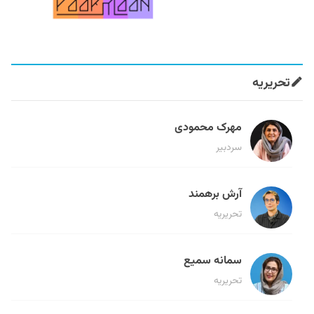
تحریریه
مهرک محمودی
سردبیر
آرش برهمند
تحریریه
سمانه سمیع
تحریریه