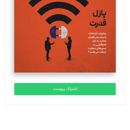
یسنا امان‌پور
تحریریه
ملینا جعفری
تحریریه
مصطفی مسجدی آرانی
تحریریه
اشتراک پیوست
بابک نقاش
تحریریه