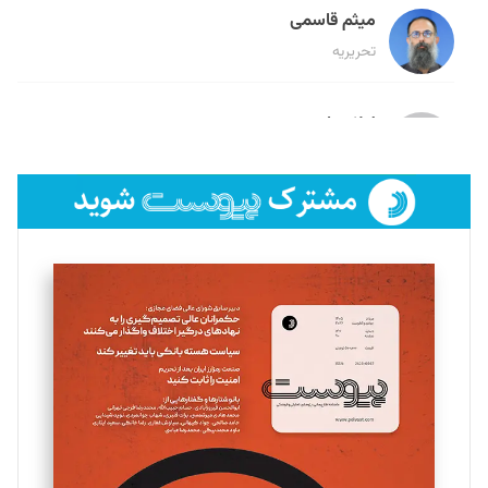
میثم قاسمی
تحریریه
لیلا حنارود
تحریریه
فائزه فتحی رستمی
تحریریه
سروش کرمیان
تحریریه
مینا پاکدل
تحریریه