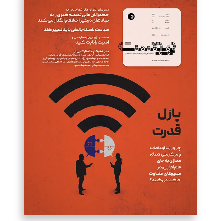
سروش کرمیان
تحریریه
مینا پاکدل
تحریریه
یسنا امان‌پور
تحریریه
ملینا جعفری
تحریریه
مصطفی مسجدی آرانی