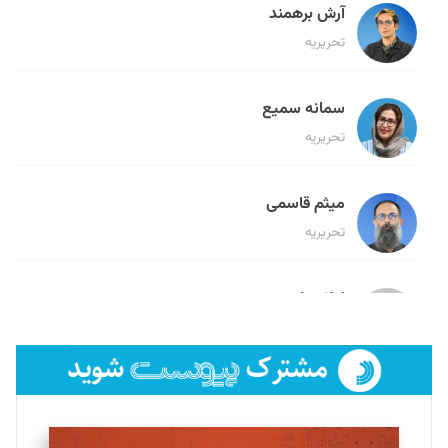
آرش برهمند
تحریریه
سمانه سمیع
تحریریه
میثم قاسمی
تحریریه
لیلا حنارود
تحریریه
فائزه فتحی رستمی
تحریریه