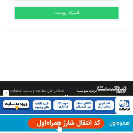
تحریریه
اشتراک پیوست
بابک نقاش
تحریریه
درباره پیوست
شما در حال مطالعه وبسایت ماهنامه
x
بیشتر بدانید
پیوست هستید.
صاحب امتیاز: موسسه پرسش (پویندگان راز ستاره شمال)
مدیر مسئول: محمدباقر اثنی‌عشری
سردبیر: مهرک محمودی