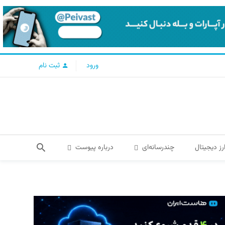
ورود
ثبت نام
رز دیجیتال
چندرسانه‌ای
درباره پیوست