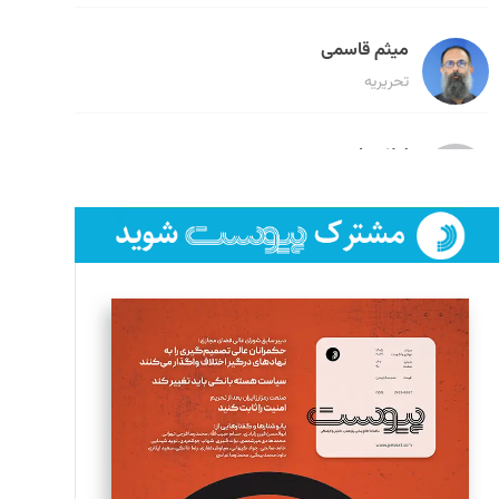
میثم قاسمی
تحریریه
لیلا حنارود
تحریریه
فائزه فتحی رستمی
تحریریه
سروش کرمیان
تحریریه
مینا پاکدل