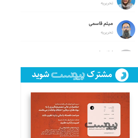
تحریریه
میثم قاسمی
تحریریه
لیلا حنارود
تحریریه
فائزه فتحی رستمی
تحریریه
سروش کرمیان
تحریریه