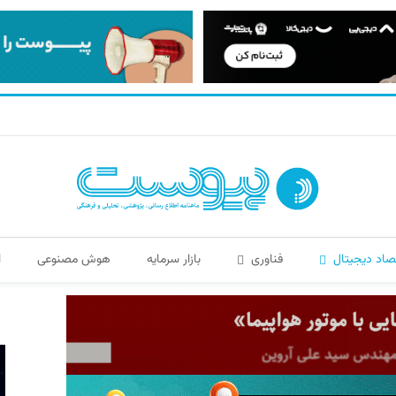
صاد دیجیتال
فناوری
بازار سرمایه
هوش مصنوعی
ا