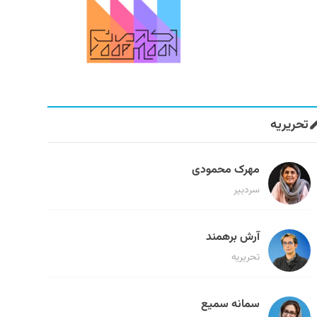
تحریریه
مهرک محمودی
سردبیر
آرش برهمند
تحریریه
سمانه سمیع