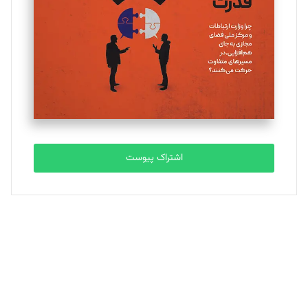
ملینا جعفری
تحریریه
مصطفی مسجدی آرانی
تحریریه
اشتراک پیوست
بابک نقاش
تحریریه