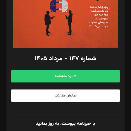
ویرایش: نگار استاد‌‌آقا
طراح یونیفرم: مجید توکلی
فیلمبرداری و عکاسی: امیر شفیعی، مانی لطفی زاده
گرافیک و صفحه‌آرایی: سید‌سبحان‌علی ثابت
مد‌یر توسعه تجاری: کامبیز برید‌
امور مالی: شاپور رهبری، محمد‌ کاظمی‌نیا
امور اد‌اری: راضیه محمود‌ی
شماره ۱۴۷ - مرداد ۱۴۰۵
مرکز تماس: ۰۲۱۴۲۸۲۴۰۰۰
آگهی و مشترکین: ۰۹۱۹۹۹۹۰۴۵۴
دانلود ماهنامه
نمایش مقالات
با خبرنامه پیوست، به روز بمانید