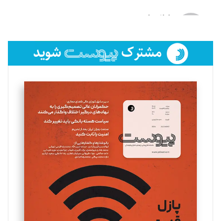
لیلا حنارود
تحریریه
فائزه فتحی رستمی
تحریریه
سروش کرمیان
تحریریه
مینا پاکدل
تحریریه
یسنا امان‌پور
تحریریه