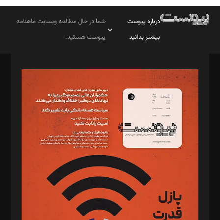
درباره پیوست
شما در حال مطالعه وبسایت ماهنامه
بیشتر بدانید
پیوست هستید.
صاحب امتیاز: موسسه پرسش (پویندگان راز ستاره شمال)
مدیر مسئول: محمدباقر اثنی‌عشری
سردبیر: مهرک محمودی
دبیر تحریریه: میثم قاسمی
د‌بیر ناداستان: سمانه سمیع
د‌بیر خدمت و تجارت: ابوالفضل رجبی
د‌بیر حقوق فناوری: حسام‌الدین ایپکچی
د‌بیر پیوست جهان: مینا پاکدل
د‌بیر تحریریه آنلاین: بابک نقاش
تحریریه‌: مجتبی محمود‌ی، آرش برهمند، یسنا امان‌پور، سروش کرمیان،
مصطفی مسجدی آرانی، ابوالفضل رجبی، زهرا فکرانه، فائزه فتحی
رستمی،مصطفی باستان