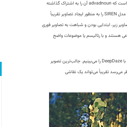
Deep Daze در واقع یک colab notebook است که advadnoun آن را به اشتراک گذاشته
است. و برای تولید آن مدل CLIP OpenAI و مدل SIREN را به منظور ایجاد تصاویر تقریباً
اویر زیر، ابتدایی بودن و شباهت به تصاویر فوری
زاعی هستند و با رئالیسم یا موضوعات واضح
در ادامه تعدادی از اولین تصاویر تولید شده با DeepDaze را می‌بینیم. جالب‌ترین تصویر
می‌رسد تقریباً می‌تواند یک نقاشی