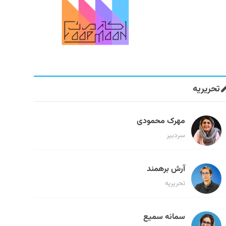
تحریریه
مهرک محمودی
سردبیر
آرش برهمند
تحریریه
سمانه سمیع