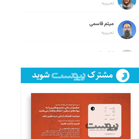
تحریریه
میثم قاسمی
تحریریه
لیلا حنارود
تحریریه
فائزه فتحی رستمی
تحریریه
سروش کرمیان
تحریریه