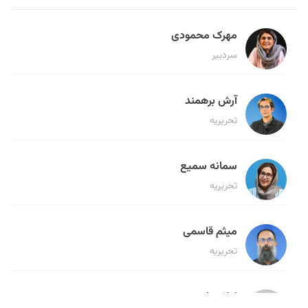
مهرک محمودی
سردبیر
آرش برهمند
تحریریه
سمانه سمیع
تحریریه
میثم قاسمی
تحریریه
لیلا حنارود