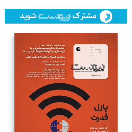
تحریریه
فائزه فتحی رستمی
تحریریه
سروش کرمیان
تحریریه
مینا پاکدل
تحریریه
یسنا امان‌پور
تحریریه