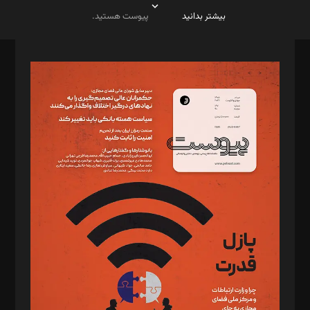
بیشتر بدانید
پیوست هستید.
صاحب امتیاز: موسسه پرسش (پویندگان راز ستاره شمال)
مدیر مسئول: محمدباقر اثنی‌عشری
سردبیر: مهرک محمودی
دبیر تحریریه: میثم قاسمی
د‌بیر ناداستان: سمانه سمیع
د‌بیر خدمت و تجارت: ابوالفضل رجبی
د‌بیر حقوق فناوری: حسام‌الدین ایپکچی
د‌بیر پیوست جهان: مینا پاکدل
د‌بیر تحریریه آنلاین: بابک نقاش
تحریریه‌: مجتبی محمود‌ی، آرش برهمند، یسنا امان‌پور، سروش کرمیان،
مصطفی مسجدی آرانی، ابوالفضل رجبی، زهرا فکرانه، فائزه فتحی
رستمی،مصطفی باستان
ویرایش: نگار استاد‌‌آقا
طراح یونیفرم: مجید توکلی