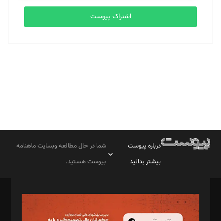
اشتراک پیوست
بابک نقاش
تحریریه
درباره پیوست
شما در حال مطالعه وبسایت ماهنامه
بیشتر بدانید
پیوست هستید.
صاحب امتیاز: موسسه پرسش (پویندگان راز ستاره شمال)
مدیر مسئول: محمدباقر اثنی‌عشری
سردبیر: مهرک محمودی