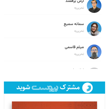
آرش برهمند
تحریریه
سمانه سمیع
تحریریه
میثم قاسمی
تحریریه
لیلا حنارود
تحریریه
فائزه فتحی رستمی
تحریریه