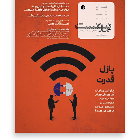
سروش کرمیان
تحریریه
مینا پاکدل
تحریریه
یسنا امان‌پور
تحریریه
ملینا جعفری
تحریریه
مصطفی مسجدی آرانی
تحریریه