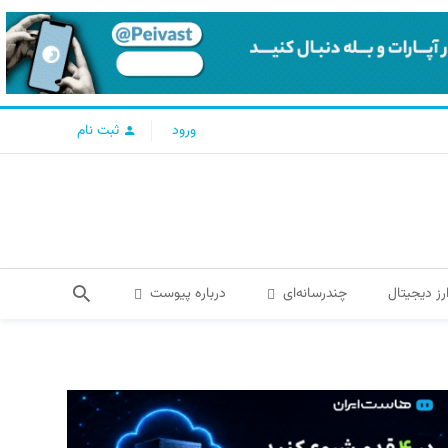
ورود
ثبت نام
رز دیجیتال
چندرسانه‌ای
درباره پیوست