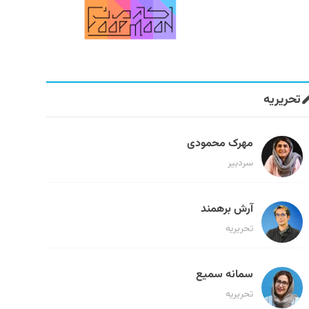
تحریریه
مهرک محمودی
سردبیر
آرش برهمند
تحریریه
سمانه سمیع
تحریریه