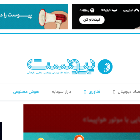
صاد دیجیتال
فناوری
بازار سرمایه
هوش مصنوعی
ا