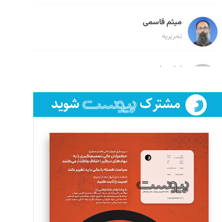
میثم قاسمی
تحریریه
لیلا حنارود
تحریریه
فائزه فتحی رستمی
تحریریه
سروش کرمیان
تحریریه
مینا پاکدل