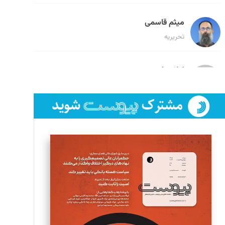
میثم قاسمی
تحریریه
لیلا حنارود
تحریریه
فائزه فتحی رستمی
تحریریه
سروش کرمیان
تحریریه
مینا پاکدل