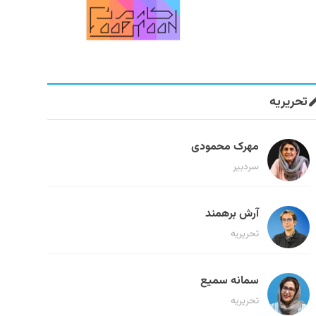
تحریریه
مهرک محمودی
سردبیر
آرش برهمند
تحریریه
سمانه سمیع
تحریریه