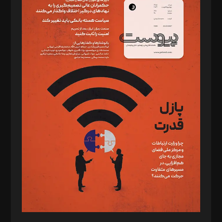
دبیر تحریریه: میثم قاسمی
د‌بیر ناداستان: سمانه سمیع
د‌بیر خدمت و تجارت: ابوالفضل رجبی
د‌بیر حقوق فناوری: حسام‌الدین ایپکچی
د‌بیر پیوست جهان: مینا پاکدل
د‌بیر تحریریه آنلاین: بابک نقاش
تحریریه‌: مجتبی محمود‌ی، آرش برهمند، یسنا امان‌پور، سروش کرمیان،
مصطفی مسجدی آرانی، ابوالفضل رجبی، زهرا فکرانه، فائزه فتحی
رستمی،مصطفی باستان
ویرایش: نگار استاد‌‌آقا
طراح یونیفرم: مجید توکلی
فیلمبرداری و عکاسی: امیر شفیعی، مانی لطفی زاده
گرافیک و صفحه‌آرایی: سید‌سبحان‌علی ثابت
مد‌یر توسعه تجاری: کامبیز برید‌
امور مالی: شاپور رهبری، محمد‌ کاظمی‌نیا
امور اد‌اری: راضیه محمود‌ی