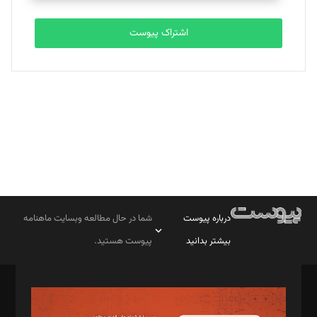
تحریریه
اشتراک پیوست
بابک نقاش
تحریریه
درباره پیوست
شما در حال مطالعه وبسایت ماهنامه
بیشتر بدانید
پیوست هستید.
صاحب امتیاز: موسسه پرسش (پویندگان راز ستاره شمال)
مدیر مسئول: محمدباقر اثنی‌عشری
سردبیر: مهرک محمودی