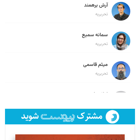
آرش برهمند
تحریریه
سمانه سمیع
تحریریه
میثم قاسمی
تحریریه
لیلا حنارود
تحریریه
فائزه فتحی رستمی
تحریریه