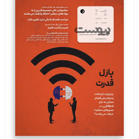
سروش کرمیان
تحریریه
مینا پاکدل
تحریریه
یسنا امان‌پور
تحریریه
ملینا جعفری
تحریریه
مصطفی مسجدی آرانی