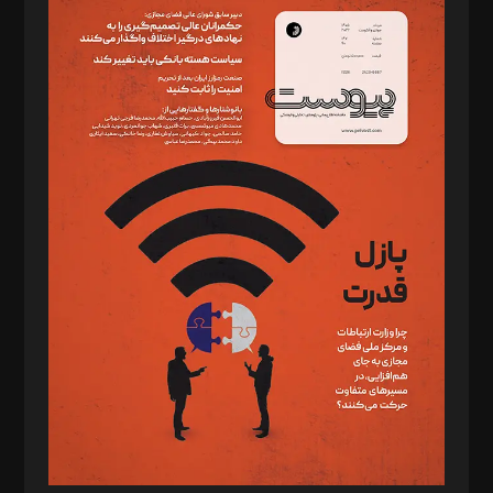
سردبیر: مهرک محمودی
دبیر تحریریه: میثم قاسمی
د‌بیر ناداستان: سمانه سمیع
د‌بیر خدمت و تجارت: ابوالفضل رجبی
د‌بیر حقوق فناوری: حسام‌الدین ایپکچی
د‌بیر پیوست جهان: مینا پاکدل
د‌بیر تحریریه آنلاین: بابک نقاش
تحریریه‌: مجتبی محمود‌ی، آرش برهمند، یسنا امان‌پور، سروش کرمیان،
مصطفی مسجدی آرانی، ابوالفضل رجبی، زهرا فکرانه، فائزه فتحی
رستمی،مصطفی باستان
ویرایش: نگار استاد‌‌آقا
طراح یونیفرم: مجید توکلی
فیلمبرداری و عکاسی: امیر شفیعی، مانی لطفی زاده
گرافیک و صفحه‌آرایی: سید‌سبحان‌علی ثابت
مد‌یر توسعه تجاری: کامبیز برید‌
امور مالی: شاپور رهبری، محمد‌ کاظمی‌نیا