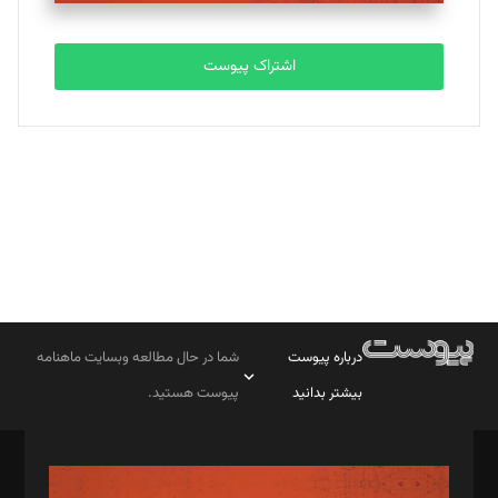
تحریریه
اشتراک پیوست
بابک نقاش
تحریریه
درباره پیوست
شما در حال مطالعه وبسایت ماهنامه
بیشتر بدانید
پیوست هستید.
صاحب امتیاز: موسسه پرسش (پویندگان راز ستاره شمال)
مدیر مسئول: محمدباقر اثنی‌عشری