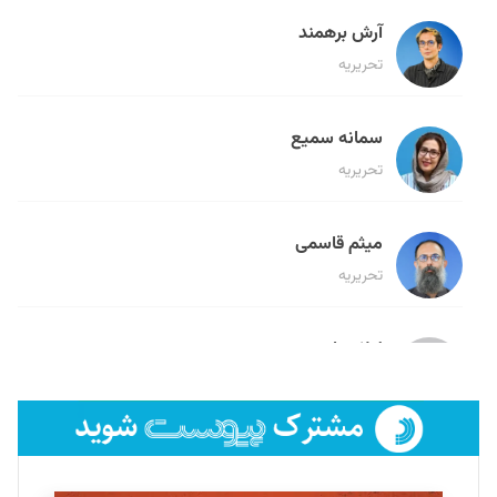
آرش برهمند
تحریریه
سمانه سمیع
تحریریه
میثم قاسمی
تحریریه
لیلا حنارود
تحریریه
فائزه فتحی رستمی
تحریریه