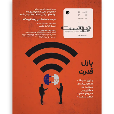
سروش کرمیان
تحریریه
مینا پاکدل
تحریریه
یسنا امان‌پور
تحریریه
ملینا جعفری
تحریریه
مصطفی مسجدی آرانی