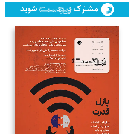
فائزه فتحی رستمی
تحریریه
سروش کرمیان
تحریریه
مینا پاکدل
تحریریه
یسنا امان‌پور
تحریریه
ملینا جعفری