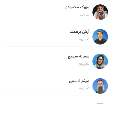
مهرک محمودی
سردبیر
آرش برهمند
تحریریه
سمانه سمیع
تحریریه
میثم قاسمی
تحریریه
لیلا حنارود
تحریریه