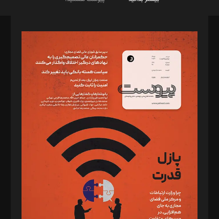
صاحب امتیاز: موسسه پرسش (پویندگان راز ستاره شمال)
مدیر مسئول: محمدباقر اثنی‌عشری
سردبیر: مهرک محمودی
دبیر تحریریه: میثم قاسمی
د‌بیر ناداستان: سمانه سمیع
د‌بیر خدمت و تجارت: ابوالفضل رجبی
د‌بیر حقوق فناوری: حسام‌الدین ایپکچی
د‌بیر پیوست جهان: مینا پاکدل
د‌بیر تحریریه آنلاین: بابک نقاش
تحریریه‌: مجتبی محمود‌ی، آرش برهمند، یسنا امان‌پور، سروش کرمیان،
مصطفی مسجدی آرانی، ابوالفضل رجبی، زهرا فکرانه، فائزه فتحی
رستمی،مصطفی باستان
ویرایش: نگار استاد‌‌آقا
طراح یونیفرم: مجید توکلی
فیلمبرداری و عکاسی: امیر شفیعی، مانی لطفی زاده