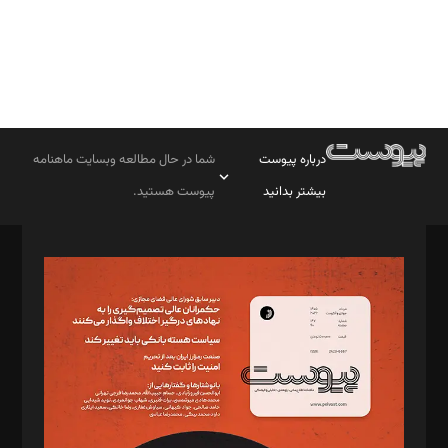
درباره پیوست
شما در حال مطالعه وبسایت ماهنامه
بیشتر بدانید
پیوست هستید.
صاحب امتیاز: موسسه پرسش (پویندگان راز ستاره شمال)
مدیر مسئول: محمدباقر اثنی‌عشری
سردبیر: مهرک محمودی
دبیر تحریریه: میثم قاسمی
د‌بیر ناداستان: سمانه سمیع
د‌بیر خدمت و تجارت: ابوالفضل رجبی
د‌بیر حقوق فناوری: حسام‌الدین ایپکچی
د‌بیر پیوست جهان: مینا پاکدل