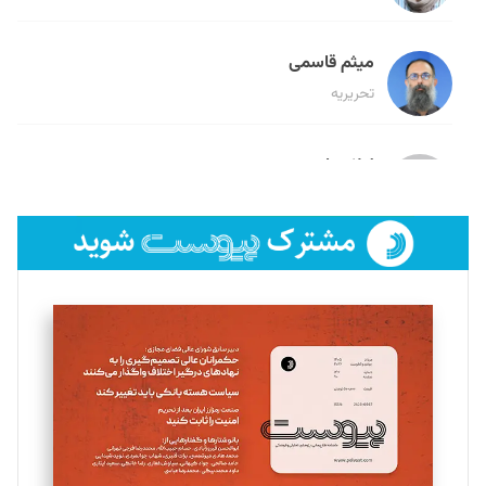
میثم قاسمی
تحریریه
لیلا حنارود
تحریریه
فائزه فتحی رستمی
تحریریه
سروش کرمیان
تحریریه
مینا پاکدل