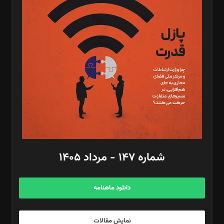
د‌بیر تحریریه آنلاین: بابک نقاش
تحریریه‌: مجتبی محمود‌ی، آرش برهمند، یسنا امان‌پور، سروش کرمیان،
مصطفی مسجدی آرانی، ابوالفضل رجبی، زهرا فکرانه، فائزه فتحی
رستمی،مصطفی باستان
ویرایش: نگار استاد‌‌آقا
طراح یونیفرم: مجید توکلی
فیلمبرداری و عکاسی: امیر شفیعی، مانی لطفی زاده
گرافیک و صفحه‌آرایی: سید‌سبحان‌علی ثابت
مد‌یر توسعه تجاری: کامبیز برید‌
امور مالی: شاپور رهبری، محمد‌ کاظمی‌نیا
امور اد‌اری: راضیه محمود‌ی
شماره ۱۴۷ - مرداد ۱۴۰۵
مرکز تماس: ۰۲۱۴۲۸۲۴۰۰۰
آگهی و مشترکین: ۰۹۱۹۹۹۹۰۴۵۴
دانلود ماهنامه
نمایش مقالات