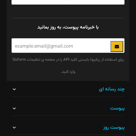
با خبرنامه پیوست، به روز بمانید
برای استفاده از ریکپچا بایستی کلید API را در صفحه ی تنظیمات Quform
وارد کنید.
این
چند رسانه ای
قسمت
پیوست
نباید
خالی
پیوست روز
رها