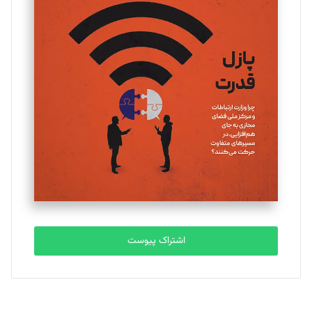
تحریریه
یسنا امان‌پور
تحریریه
ملینا جعفری
تحریریه
مصطفی مسجدی آرانی
تحریریه
اشتراک پیوست
بابک نقاش
تحریریه