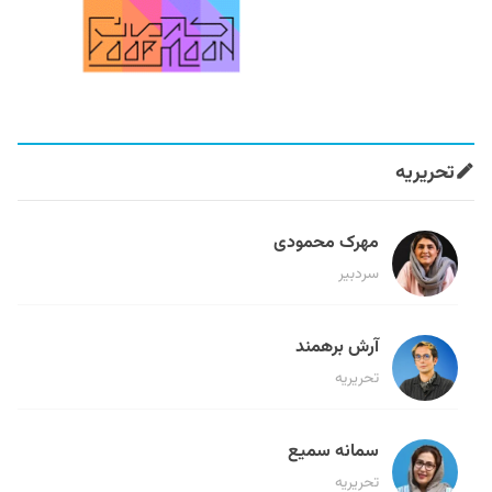
تحریریه
مهرک محمودی
سردبیر
آرش برهمند
تحریریه
سمانه سمیع
تحریریه