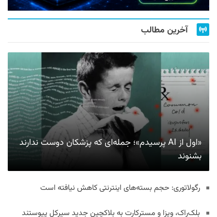
آخرین مطالب
«اول از AI پرسیدم»؛ جمله‌ای که پزشکان دوست ندارند
بشنوند
رگولاتوری: حجم بسته‌های اینترنتی کاهش نیافته است
بلک‌راک، ویزا و مسترکارت به بلاکچین جدید سیرکل پیوستند