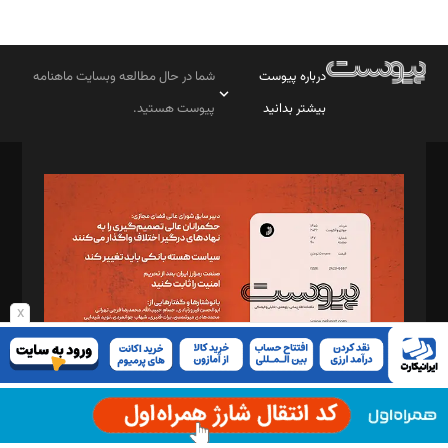
درباره پیوست
شما در حال مطالعه وبسایت ماهنامه
بیشتر بدانید
پیوست هستید.
صاحب امتیاز: موسسه پرسش (پویندگان راز ستاره شمال)
مدیر مسئول: محمدباقر اثنی‌عشری
سردبیر: مهرک محمودی
دبیر تحریریه: میثم قاسمی
د‌بیر ناداستان: سمانه سمیع
د‌بیر خدمت و تجارت: ابوالفضل رجبی
x
د‌بیر حقوق فناوری: حسام‌الدین ایپکچی
د‌بیر پیوست جهان: مینا پاکدل
د‌بیر تحریریه آنلاین: بابک نقاش
تحریریه‌: مجتبی محمود‌ی، آرش برهمند، یسنا امان‌پور، سروش کرمیان،
مصطفی مسجدی آرانی، ابوالفضل رجبی، زهرا فکرانه، فائزه فتحی