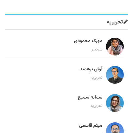
تحریریه
مهرک محمودی
سردبیر
آرش برهمند
تحریریه
سمانه سمیع
تحریریه
میثم قاسمی