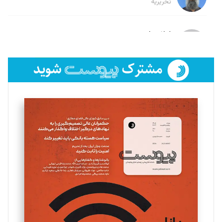
تحریریه
لیلا حنارود
تحریریه
فائزه فتحی رستمی
تحریریه
سروش کرمیان
تحریریه
مینا پاکدل
تحریریه