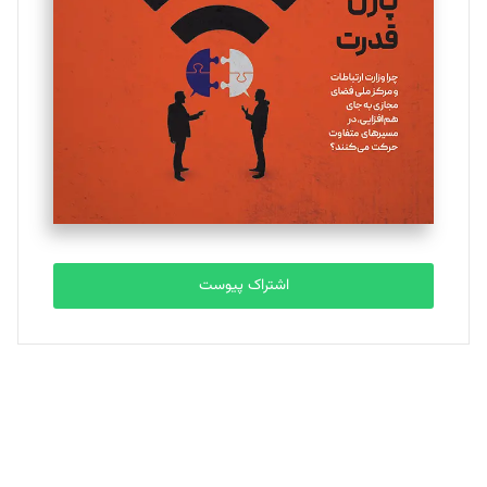
یسنا امان‌پور
تحریریه
ملینا جعفری
تحریریه
مصطفی مسجدی آرانی
تحریریه
اشتراک پیوست
بابک نقاش
تحریریه