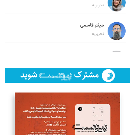
تحریریه
میثم قاسمی
تحریریه
لیلا حنارود
تحریریه
فائزه فتحی رستمی
تحریریه
سروش کرمیان
تحریریه