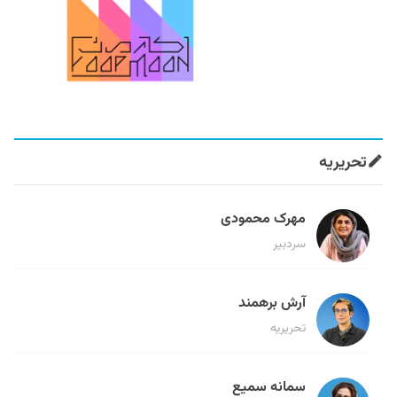
تحریریه
مهرک محمودی
سردبیر
آرش برهمند
تحریریه
سمانه سمیع