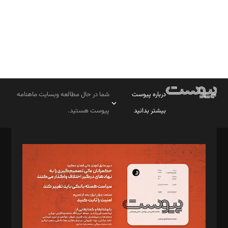
درباره پیوست
شما در حال مطالعه وبسایت ماهنامه
بیشتر بدانید
پیوست هستید.
صاحب امتیاز: موسسه پرسش (پویندگان راز ستاره شمال)
مدیر مسئول: محمدباقر اثنی‌عشری
سردبیر: مهرک محمودی
دبیر تحریریه: میثم قاسمی
د‌بیر ناداستان: سمانه سمیع
د‌بیر خدمت و تجارت: ابوالفضل رجبی
د‌بیر حقوق فناوری: حسام‌الدین ایپکچی