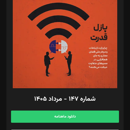
د‌بیر پیوست جهان: مینا پاکدل
د‌بیر تحریریه آنلاین: بابک نقاش
تحریریه‌: مجتبی محمود‌ی، آرش برهمند، یسنا امان‌پور، سروش کرمیان،
مصطفی مسجدی آرانی، ابوالفضل رجبی، زهرا فکرانه، فائزه فتحی
رستمی،مصطفی باستان
ویرایش: نگار استاد‌‌آقا
طراح یونیفرم: مجید توکلی
فیلمبرداری و عکاسی: امیر شفیعی، مانی لطفی زاده
گرافیک و صفحه‌آرایی: سید‌سبحان‌علی ثابت
مد‌یر توسعه تجاری: کامبیز برید‌
امور مالی: شاپور رهبری، محمد‌ کاظمی‌نیا
امور اد‌اری: راضیه محمود‌ی
شماره ۱۴۷ - مرداد ۱۴۰۵
مرکز تماس: ۰۲۱۴۲۸۲۴۰۰۰
آگهی و مشترکین: ۰۹۱۹۹۹۹۰۴۵۴
دانلود ماهنامه