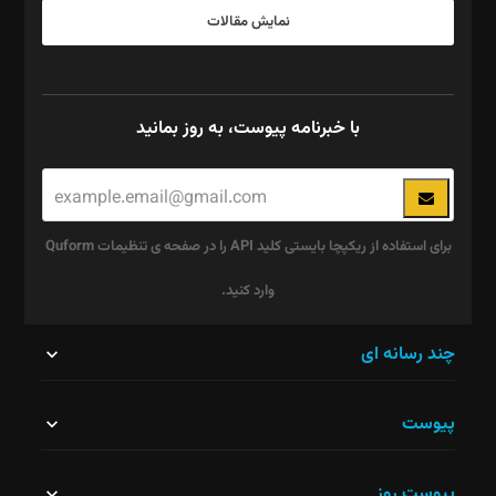
نمایش مقالات
با خبرنامه پیوست، به روز بمانید
برای استفاده از ریکپچا بایستی کلید API را در صفحه ی تنظیمات Quform
وارد کنید.
این
چند رسانه ای
قسمت
پیوست
نباید
خالی
پیوست روز