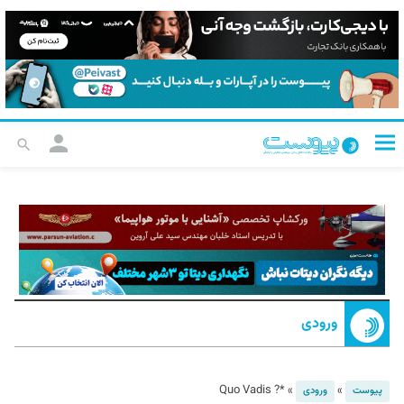
ورودی
*? Quo Vadis
»
»
پیوست
ورودی