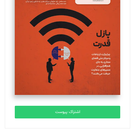
مینا پاکدل
تحریریه
یسنا امان‌پور
تحریریه
ملینا جعفری
تحریریه
مصطفی مسجدی آرانی
تحریریه
اشتراک پیوست
بابک نقاش
تحریریه