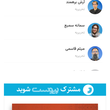
آرش برهمند
تحریریه
سمانه سمیع
تحریریه
میثم قاسمی
تحریریه
لیلا حنارود
تحریریه
فائزه فتحی رستمی
تحریریه