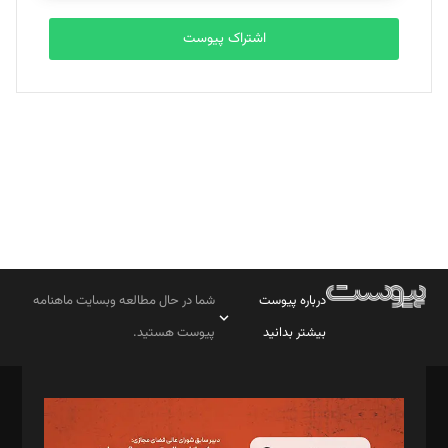
اشتراک پیوست
بابک نقاش
تحریریه
درباره پیوست
شما در حال مطالعه وبسایت ماهنامه
بیشتر بدانید
پیوست هستید.
صاحب امتیاز: موسسه پرسش (پویندگان راز ستاره شمال)
مدیر مسئول: محمدباقر اثنی‌عشری
سردبیر: مهرک محمودی