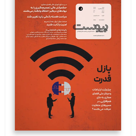
سروش کرمیان
تحریریه
مینا پاکدل
تحریریه
یسنا امان‌پور
تحریریه
ملینا جعفری
تحریریه
مصطفی مسجدی آرانی
تحریریه