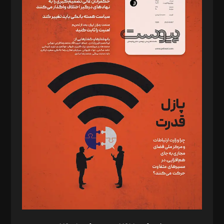
دبیر تحریریه: میثم قاسمی
د‌بیر ناداستان: سمانه سمیع
د‌بیر خدمت و تجارت: ابوالفضل رجبی
د‌بیر حقوق فناوری: حسام‌الدین ایپکچی
د‌بیر پیوست جهان: مینا پاکدل
د‌بیر تحریریه آنلاین: بابک نقاش
تحریریه‌: مجتبی محمود‌ی، آرش برهمند، یسنا امان‌پور، سروش کرمیان،
مصطفی مسجدی آرانی، ابوالفضل رجبی، زهرا فکرانه، فائزه فتحی
رستمی،مصطفی باستان
ویرایش: نگار استاد‌‌آقا
طراح یونیفرم: مجید توکلی
فیلمبرداری و عکاسی: امیر شفیعی، مانی لطفی زاده
گرافیک و صفحه‌آرایی: سید‌سبحان‌علی ثابت
مد‌یر توسعه تجاری: کامبیز برید‌
امور مالی: شاپور رهبری، محمد‌ کاظمی‌نیا
امور اد‌اری: راضیه محمود‌ی