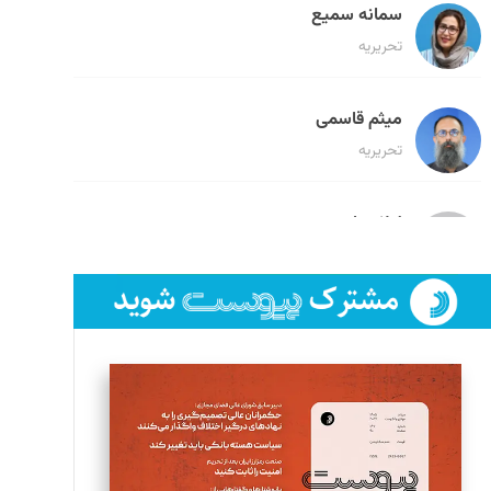
سمانه سمیع
تحریریه
میثم قاسمی
تحریریه
لیلا حنارود
تحریریه
فائزه فتحی رستمی
تحریریه
سروش کرمیان
تحریریه