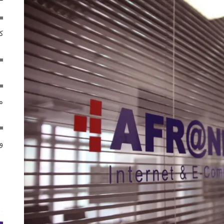
ک
م
و 