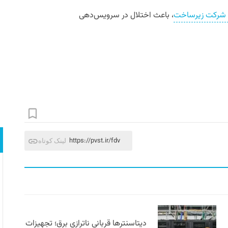
ر شرکت زیرساخت
، باعث اختلال در سرویس‌دهی
https://pvst.ir/fdv
لینک کوتاه
دیتاسنترها قربانی ناترازی برق؛ تجهیزات