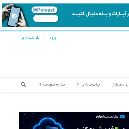
ورود
ثبت نام
رز دیجیتال
چندرسانه‌ای
درباره پیوست