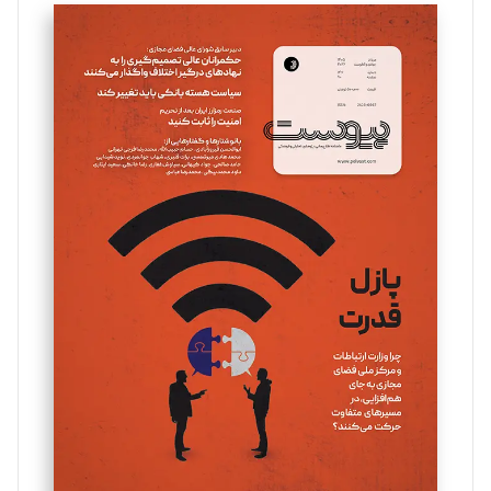
سروش کرمیان
تحریریه
مینا پاکدل
تحریریه
یسنا امان‌پور
تحریریه
ملینا جعفری
تحریریه
مصطفی مسجدی آرانی