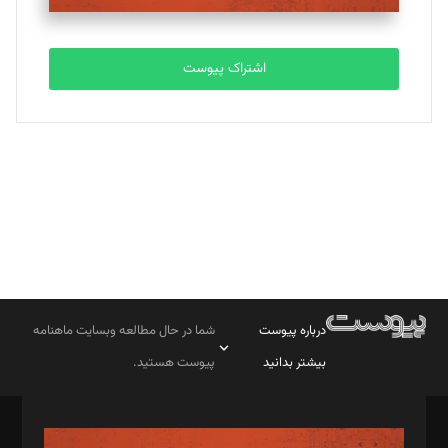
تحریریه
اشتراک پیوست
بابک نقاش
تحریریه
درباره پیوست
شما در حال مطالعه وبسایت ماهنامه
بیشتر بدانید
پیوست هستید.
صاحب امتیاز: موسسه پرسش (پویندگان راز ستاره شمال)
مدیر مسئول: محمدباقر اثنی‌عشری