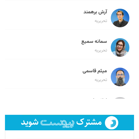
آرش برهمند
تحریریه
سمانه سمیع
تحریریه
میثم قاسمی
تحریریه
لیلا حنارود
تحریریه
فائزه فتحی رستمی
تحریریه