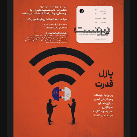
سردبیر: مهرک محمودی
دبیر تحریریه: میثم قاسمی
د‌بیر ناداستان: سمانه سمیع
د‌بیر خدمت و تجارت: ابوالفضل رجبی
د‌بیر حقوق فناوری: حسام‌الدین ایپکچی
د‌بیر پیوست جهان: مینا پاکدل
د‌بیر تحریریه آنلاین: بابک نقاش
تحریریه‌: مجتبی محمود‌ی، آرش برهمند، یسنا امان‌پور، سروش کرمیان،
مصطفی مسجدی آرانی، ابوالفضل رجبی، زهرا فکرانه، فائزه فتحی
رستمی،مصطفی باستان
ویرایش: نگار استاد‌‌آقا
طراح یونیفرم: مجید توکلی
فیلمبرداری و عکاسی: امیر شفیعی، مانی لطفی زاده
گرافیک و صفحه‌آرایی: سید‌سبحان‌علی ثابت
مد‌یر توسعه تجاری: کامبیز برید‌
امور مالی: شاپور رهبری، محمد‌ کاظمی‌نیا