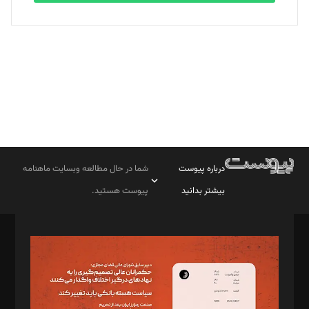
بابک نقاش
تحریریه
درباره پیوست
شما در حال مطالعه وبسایت ماهنامه
بیشتر بدانید
پیوست هستید.
صاحب امتیاز: موسسه پرسش (پویندگان راز ستاره شمال)
مدیر مسئول: محمدباقر اثنی‌عشری
سردبیر: مهرک محمودی
دبیر تحریریه: میثم قاسمی
د‌بیر ناداستان: سمانه سمیع