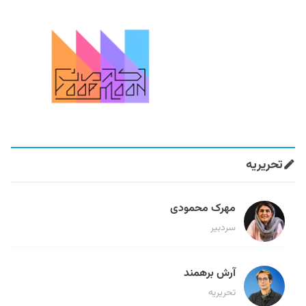
تحریریه
مهرک محمودی
سردبیر
آرش برهمند
تحریریه