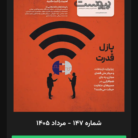
د‌بیر خدمت و تجارت: ابوالفضل رجبی
د‌بیر حقوق فناوری: حسام‌الدین ایپکچی
د‌بیر پیوست جهان: مینا پاکدل
د‌بیر تحریریه آنلاین: بابک نقاش
تحریریه‌: مجتبی محمود‌ی، آرش برهمند، یسنا امان‌پور، سروش کرمیان،
مصطفی مسجدی آرانی، ابوالفضل رجبی، زهرا فکرانه، فائزه فتحی
رستمی،مصطفی باستان
ویرایش: نگار استاد‌‌آقا
طراح یونیفرم: مجید توکلی
فیلمبرداری و عکاسی: امیر شفیعی، مانی لطفی زاده
گرافیک و صفحه‌آرایی: سید‌سبحان‌علی ثابت
مد‌یر توسعه تجاری: کامبیز برید‌
امور مالی: شاپور رهبری، محمد‌ کاظمی‌نیا
امور اد‌اری: راضیه محمود‌ی
شماره ۱۴۷ - مرداد ۱۴۰۵
مرکز تماس: ۰۲۱۴۲۸۲۴۰۰۰
آگهی و مشترکین: ۰۹۱۹۹۹۹۰۴۵۴