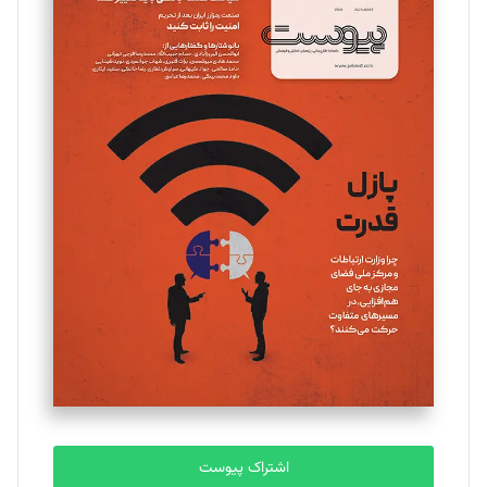
تحریریه
مینا پاکدل
تحریریه
یسنا امان‌پور
تحریریه
ملینا جعفری
تحریریه
مصطفی مسجدی آرانی
تحریریه
اشتراک پیوست