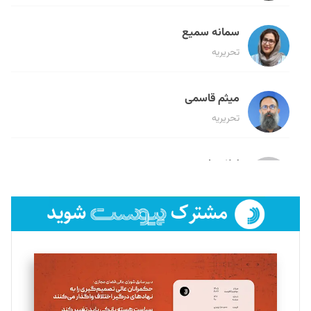
سمانه سمیع
تحریریه
میثم قاسمی
تحریریه
لیلا حنارود
تحریریه
فائزه فتحی رستمی
تحریریه
سروش کرمیان