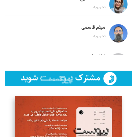
تحریریه
میثم قاسمی
تحریریه
لیلا حنارود
تحریریه
فائزه فتحی رستمی
تحریریه
سروش کرمیان
تحریریه