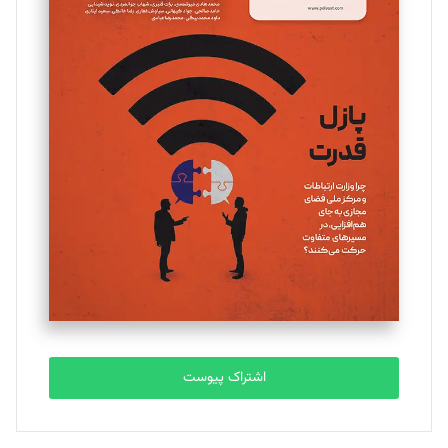
مینا پاکدل
تحریریه
یسنا امان‌پور
تحریریه
ملینا جعفری
تحریریه
مصطفی مسجدی آرانی
تحریریه
اشتراک پیوست
بابک نقاش
تحریریه