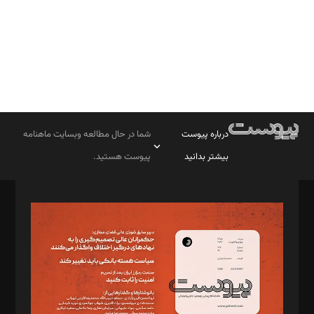
درباره پیوست
شما در حال مطالعه وبسایت ماهنامه
بیشتر بدانید
پیوست هستید.
صاحب امتیاز: موسسه پرسش (پویندگان راز ستاره شمال)
مدیر مسئول: محمدباقر اثنی‌عشری
سردبیر: مهرک محمودی
دبیر تحریریه: میثم قاسمی
د‌بیر ناداستان: سمانه سمیع
د‌بیر خدمت و تجارت: ابوالفضل رجبی
د‌بیر حقوق فناوری: حسام‌الدین ایپکچی