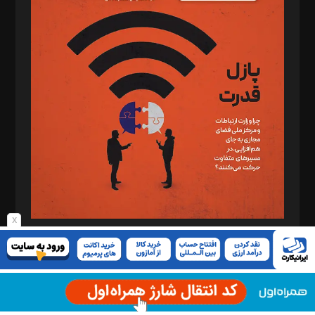
د‌بیر پیوست جهان: مینا پاکدل
د‌بیر تحریریه آنلاین: بابک نقاش
تحریریه‌: مجتبی محمود‌ی، آرش برهمند، یسنا امان‌پور، سروش کرمیان،
مصطفی مسجدی آرانی، ابوالفضل رجبی، زهرا فکرانه، فائزه فتحی
رستمی،مصطفی باستان
ویرایش: نگار استاد‌‌آقا
طراح یونیفرم: مجید توکلی
فیلمبرداری و عکاسی: امیر شفیعی، مانی لطفی زاده
گرافیک و صفحه‌آرایی: سید‌سبحان‌علی ثابت
مد‌یر توسعه تجاری: کامبیز برید‌
امور مالی: شاپور رهبری، محمد‌ کاظمی‌نیا
x
امور اد‌اری: راضیه محمود‌ی
شماره ۱۴۷ - مرداد ۱۴۰۵
مرکز تماس: ۰۲۱۴۲۸۲۴۰۰۰
آگهی و مشترکین: ۰۹۱۹۹۹۹۰۴۵۴
دانلود ماهنامه