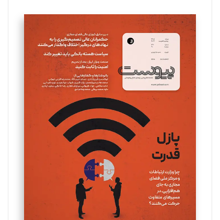
تحریریه
سروش کرمیان
تحریریه
مینا پاکدل
تحریریه
یسنا امان‌پور
تحریریه
ملینا جعفری
تحریریه