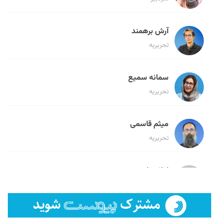
آرش برهمند
تحریریه
سمانه سمیع
تحریریه
میثم قاسمی
تحریریه
لیلا حنارود
تحریریه
فائزه فتحی رستمی