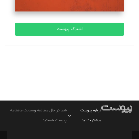
مصطفی مسجدی آرانی
تحریریه
اشتراک پیوست
بابک نقاش
تحریریه
درباره پیوست
شما در حال مطالعه وبسایت ماهنامه
بیشتر بدانید
پیوست هستید.
صاحب امتیاز: موسسه پرسش (پویندگان راز ستاره شمال)