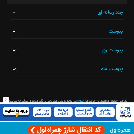
این
چند رسانه ای
قسمت
پیوست
نباید
خالی
پیوست روز
رها
شود.
پیوست ماه
x
تمامی حقوق متعلق به ماهنامه
پیوست
بوده و نقل مقالات با ذکر منبع و لینک به سایت
ماهنامه آزاد است