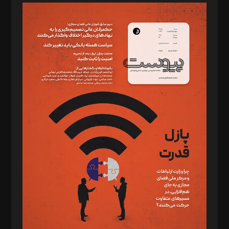
مدیر مسئول: محمدباقر اثنی‌عشری
سردبیر: مهرک محمودی
دبیر تحریریه: میثم قاسمی
د‌بیر ناداستان: سمانه سمیع
د‌بیر خدمت و تجارت: ابوالفضل رجبی
د‌بیر حقوق فناوری: حسام‌الدین ایپکچی
د‌بیر پیوست جهان: مینا پاکدل
د‌بیر تحریریه آنلاین: بابک نقاش
تحریریه‌: مجتبی محمود‌ی، آرش برهمند، یسنا امان‌پور، سروش کرمیان،
مصطفی مسجدی آرانی، ابوالفضل رجبی، زهرا فکرانه، فائزه فتحی
رستمی،مصطفی باستان
ویرایش: نگار استاد‌‌آقا
طراح یونیفرم: مجید توکلی
فیلمبرداری و عکاسی: امیر شفیعی، مانی لطفی زاده
گرافیک و صفحه‌آرایی: سید‌سبحان‌علی ثابت
مد‌یر توسعه تجاری: کامبیز برید‌