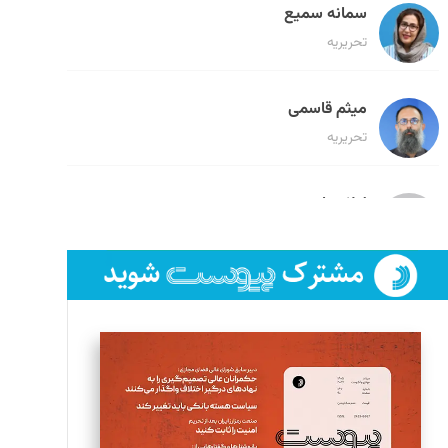
سمانه سمیع
تحریریه
میثم قاسمی
تحریریه
لیلا حنارود
تحریریه
فائزه فتحی رستمی
تحریریه
سروش کرمیان
تحریریه