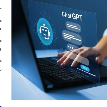
م
و 
رم