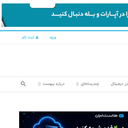
ورود
ثبت نام
رز دیجیتال
چندرسانه‌ای
درباره پیوست