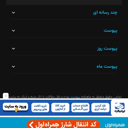
این
چند رسانه ای
قسمت
پیوست
نباید
خالی
پیوست روز
رها
شود.
پیوست ماه
x
تمامی حقوق متعلق به ماهنامه
پیوست
بوده و نقل مقالات با ذکر منبع و لینک به سایت
ماهنامه آزاد است