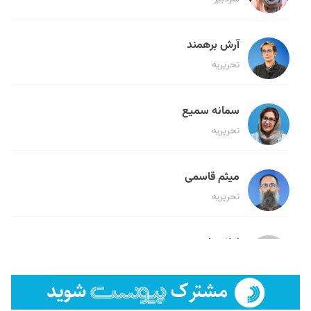
آرش برهمند
تحریریه
سمانه سمیع
تحریریه
میثم قاسمی
تحریریه
لیلا حنارود
تحریریه
فائزه فتحی رستمی