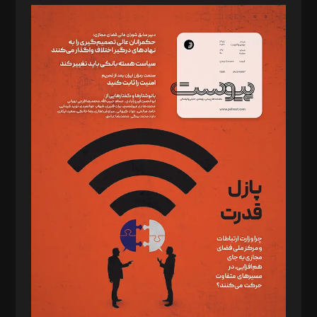
مدیر مسئول: محمدباقر اثنی‌عشری
سردبیر: مهرک محمودی
دبیر تحریریه: میثم قاسمی
د‌بیر ناداستان: سمانه سمیع
د‌بیر خدمت و تجارت: ابوالفضل رجبی
د‌بیر حقوق فناوری: حسام‌الدین ایپکچی
د‌بیر پیوست جهان: مینا پاکدل
د‌بیر تحریریه آنلاین: بابک نقاش
تحریریه‌: مجتبی محمود‌ی، آرش برهمند، یسنا امان‌پور، سروش کرمیان،
مصطفی مسجدی آرانی، ابوالفضل رجبی، زهرا فکرانه، فائزه فتحی
رستمی،مصطفی باستان
ویرایش: نگار استاد‌‌آقا
طراح یونیفرم: مجید توکلی
فیلمبرداری و عکاسی: امیر شفیعی، مانی لطفی زاده
گرافیک و صفحه‌آرایی: سید‌سبحان‌علی ثابت
مد‌یر توسعه تجاری: کامبیز برید‌