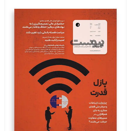
تحریریه
سروش کرمیان
تحریریه
مینا پاکدل
تحریریه
یسنا امان‌پور
تحریریه
ملینا جعفری
تحریریه