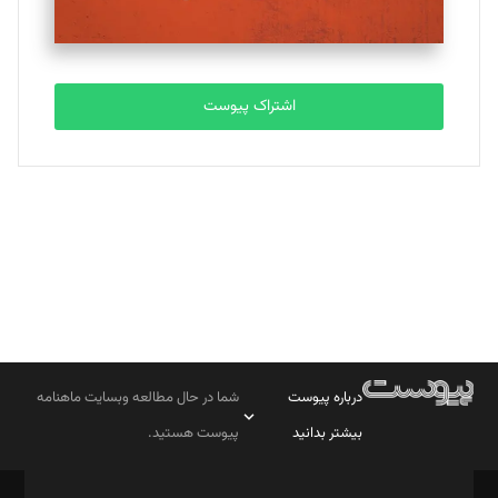
مصطفی مسجدی آرانی
تحریریه
اشتراک پیوست
بابک نقاش
تحریریه
درباره پیوست
شما در حال مطالعه وبسایت ماهنامه
بیشتر بدانید
پیوست هستید.
صاحب امتیاز: موسسه پرسش (پویندگان راز ستاره شمال)