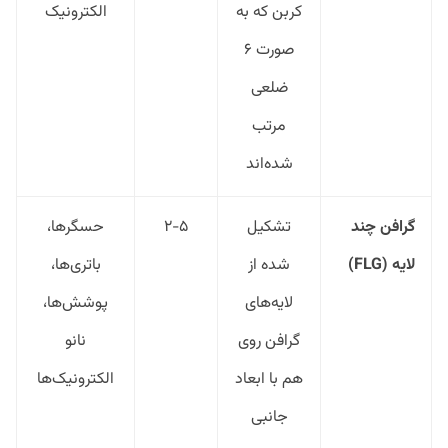
کربن که به
الکترونیک
صورت ۶
ضلعی
مرتب
شده‌اند
گرافن چند
تشکیل
۲-۵
حسگرها،
لایه (
FLG
)
شده از
باتری‌ها،
لایه‌های
پوشش‌ها،
گرافن روی
نانو
هم با ابعاد
الکترونیک‌ها
جانبی