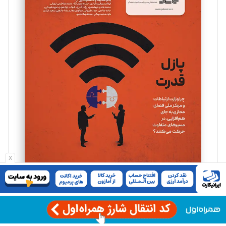
مینا پاکدل
تحریریه
یسنا امان‌پور
تحریریه
ملینا جعفری
تحریریه
x
مصطفی مسجدی آرانی
تحریریه
اشتراک پیوست
بابک نقاش
تحریریه