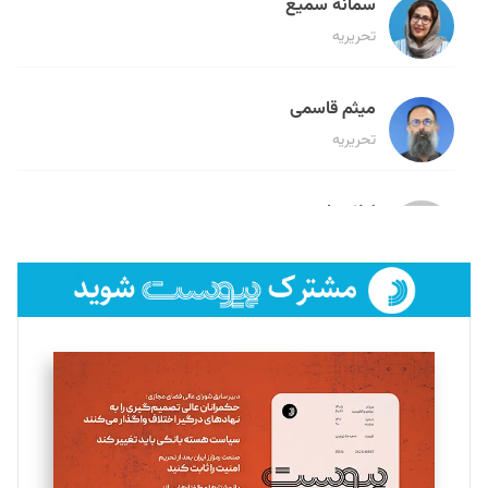
سمانه سمیع
تحریریه
میثم قاسمی
تحریریه
لیلا حنارود
تحریریه
فائزه فتحی رستمی
تحریریه
سروش کرمیان
تحریریه