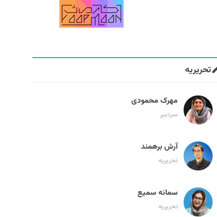
تحریریه
مهرک محمودی
سردبیر
آرش برهمند
تحریریه
سمانه سمیع
تحریریه