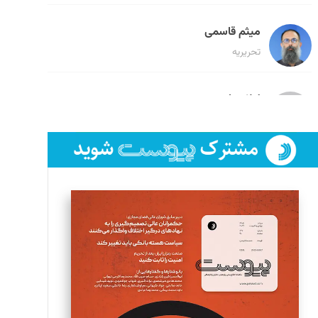
میثم قاسمی
تحریریه
لیلا حنارود
تحریریه
فائزه فتحی رستمی
تحریریه
سروش کرمیان
تحریریه
مینا پاکدل