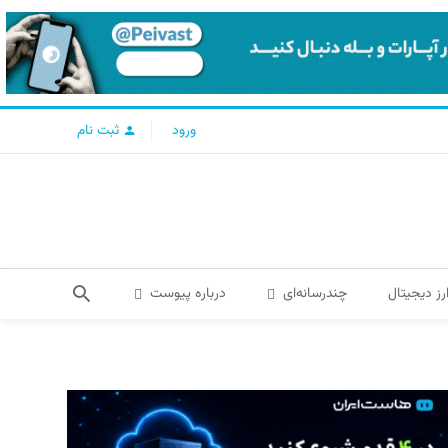
ورود
ثبت نام
رز دیجیتال
چندرسانه‌ای
درباره پیوست