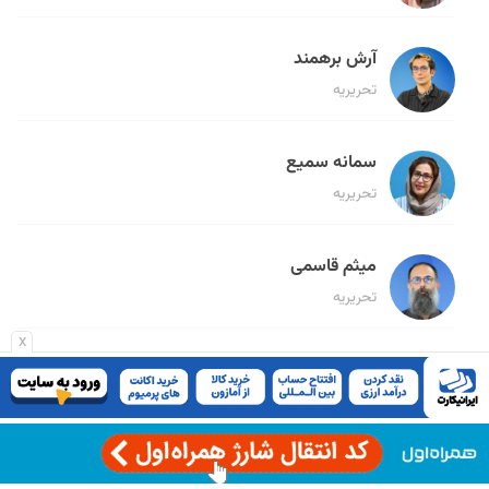
آرش برهمند
تحریریه
سمانه سمیع
تحریریه
میثم قاسمی
تحریریه
x
لیلا حنارود
تحریریه
فائزه فتحی رستمی