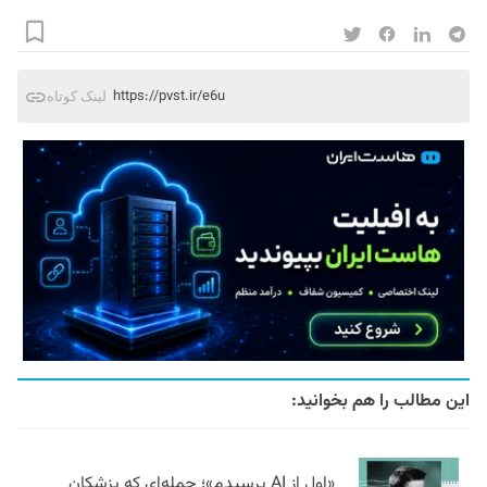
https://pvst.ir/e6u
لینک کوتاه
این مطالب را هم بخوانید:
«اول از AI پرسیدم»؛ جمله‌ای که پزشکان