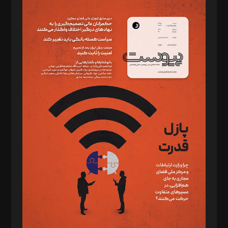
مدیر مسئول: محمدباقر اثنی‌عشری
سردبیر: مهرک محمودی
دبیر تحریریه: میثم قاسمی
د‌بیر ناداستان: سمانه سمیع
د‌بیر خدمت و تجارت: ابوالفضل رجبی
د‌بیر حقوق فناوری: حسام‌الدین ایپکچی
د‌بیر پیوست جهان: مینا پاکدل
د‌بیر تحریریه آنلاین: بابک نقاش
تحریریه‌: مجتبی محمود‌ی، آرش برهمند، یسنا امان‌پور، سروش کرمیان،
مصطفی مسجدی آرانی، ابوالفضل رجبی، زهرا فکرانه، فائزه فتحی
رستمی،مصطفی باستان
ویرایش: نگار استاد‌‌آقا
طراح یونیفرم: مجید توکلی
فیلمبرداری و عکاسی: امیر شفیعی، مانی لطفی زاده
گرافیک و صفحه‌آرایی: سید‌سبحان‌علی ثابت
مد‌یر توسعه تجاری: کامبیز برید‌