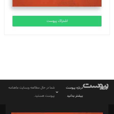
مصطفی مسجدی آرانی
تحریریه
اشتراک پیوست
بابک نقاش
تحریریه
درباره پیوست
شما در حال مطالعه وبسایت ماهنامه
بیشتر بدانید
پیوست هستید.
صاحب امتیاز: موسسه پرسش (پویندگان راز ستاره شمال)