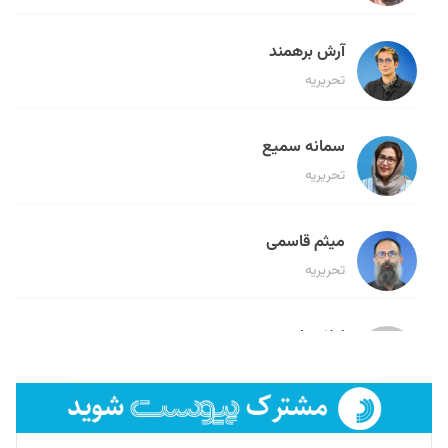
آرش برهمند
تحریریه
سمانه سمیع
تحریریه
میثم قاسمی
تحریریه
لیلا حنارود
تحریریه
فائزه فتحی رستمی