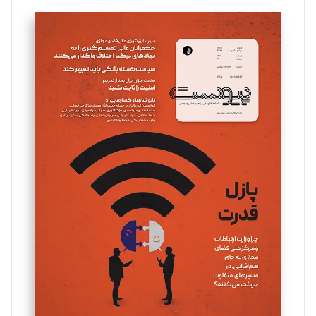
تحریریه
سروش کرمیان
تحریریه
مینا پاکدل
تحریریه
یسنا امان‌پور
تحریریه
ملینا جعفری
تحریریه