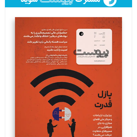
فائزه فتحی رستمی
تحریریه
سروش کرمیان
تحریریه
مینا پاکدل
تحریریه
یسنا امان‌پور
تحریریه
ملینا جعفری
تحریریه