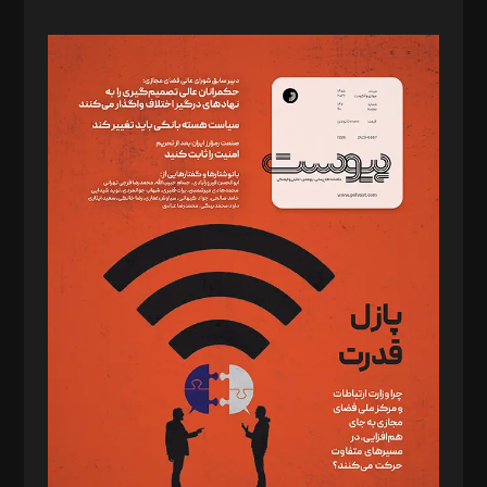
صاحب امتیاز: موسسه پرسش (پویندگان راز ستاره شمال)
مدیر مسئول: محمدباقر اثنی‌عشری
سردبیر: مهرک محمودی
دبیر تحریریه: میثم قاسمی
د‌بیر ناداستان: سمانه سمیع
د‌بیر خدمت و تجارت: ابوالفضل رجبی
د‌بیر حقوق فناوری: حسام‌الدین ایپکچی
د‌بیر پیوست جهان: مینا پاکدل
د‌بیر تحریریه آنلاین: بابک نقاش
تحریریه‌: مجتبی محمود‌ی، آرش برهمند، یسنا امان‌پور، سروش کرمیان،
مصطفی مسجدی آرانی، ابوالفضل رجبی، زهرا فکرانه، فائزه فتحی
رستمی،مصطفی باستان
ویرایش: نگار استاد‌‌آقا
طراح یونیفرم: مجید توکلی
فیلمبرداری و عکاسی: امیر شفیعی، مانی لطفی زاده
گرافیک و صفحه‌آرایی: سید‌سبحان‌علی ثابت