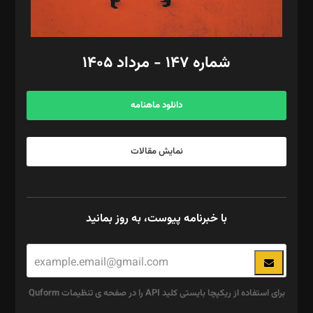
مد‌یر توسعه تجاری: کامبیز برید‌
امور مالی: شاپور رهبری، محمد‌ کاظمی‌نیا
امور اد‌اری: راضیه محمود‌ی
شماره ۱۴۷ - مرداد ۱۴۰۵
مرکز تماس: ۰۲۱۴۲۸۲۴۰۰۰
آگهی و مشترکین: ۰۹۱۹۹۹۹۰۴۵۴
دانلود ماهنامه
نمایش مقالات
با خبرنامه پیوست، به روز بمانید
برای استفاده از ریکپچا بایستی کلید API را در صفحه ی تنظیمات Quform