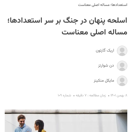
استعدادها؛‌ مساله اصلی معناست
اسلحه پنهان در جنگ بر سر استعدادها؛‌
مساله اصلی معناست
اریک گارتون
S
دن شوارتز
مایکل منکینز
۸ بهمن ۱۴۰۱
زمان مطالعه : ۷ دقیقه
شماره ۱۰۹