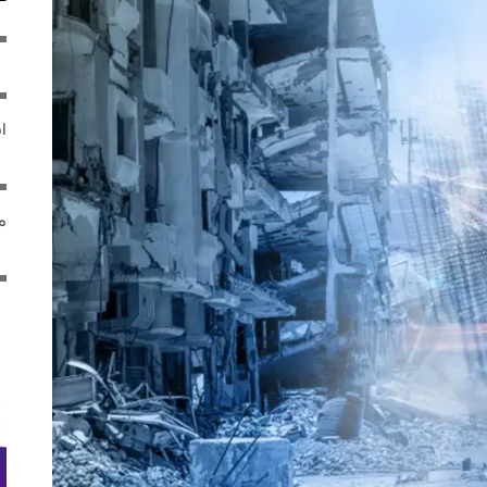
ایر
مص