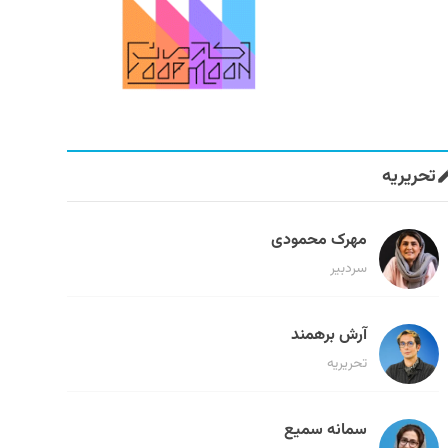
تحریریه
مهرک محمودی
سردبیر
آرش برهمند
تحریریه
سمانه سمیع