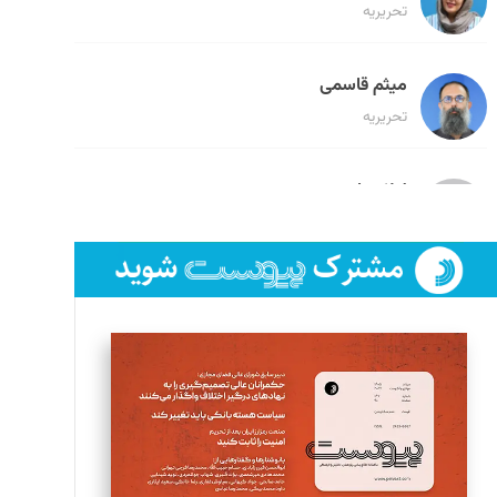
تحریریه
میثم قاسمی
تحریریه
لیلا حنارود
تحریریه
فائزه فتحی رستمی
تحریریه
سروش کرمیان
تحریریه