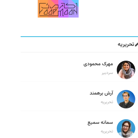
تحریریه
مهرک محمودی
سردبیر
آرش برهمند
تحریریه
سمانه سمیع
تحریریه