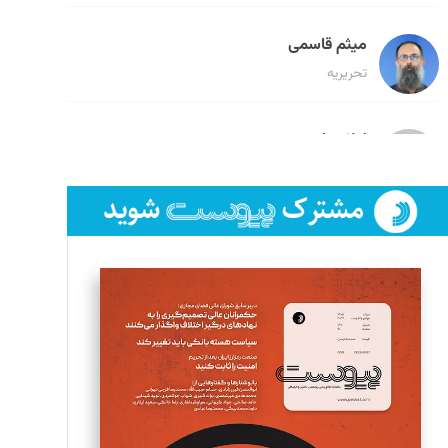
میثم قاسمی
تحریریه
لیلا حنارود
تحریریه
فائزه فتحی رستمی
تحریریه
سروش کرمیان
تحریریه
مینا پاکدل