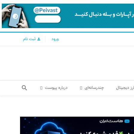
ورود
ثبت نام
رز دیجیتال
چندرسانه‌ای
درباره پیوست