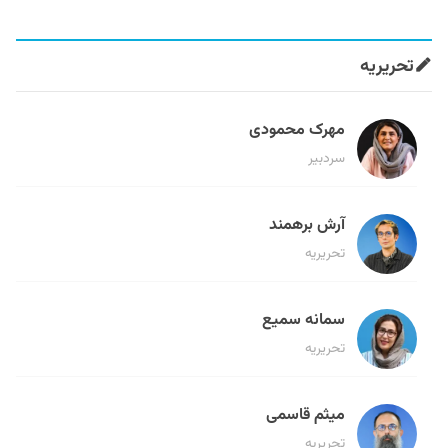
تحریریه
مهرک محمودی
سردبیر
آرش برهمند
تحریریه
سمانه سمیع
تحریریه
میثم قاسمی
تحریریه