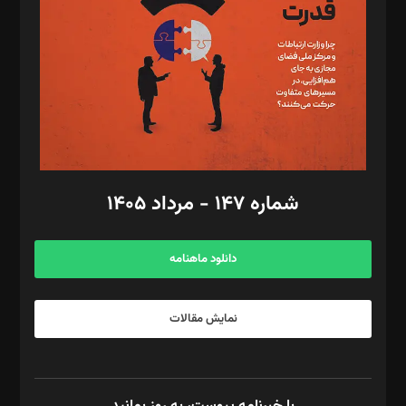
رستمی،مصطفی باستان
ویرایش: نگار استاد‌‌آقا
طراح یونیفرم: مجید توکلی
فیلمبرداری و عکاسی: امیر شفیعی، مانی لطفی زاده
گرافیک و صفحه‌آرایی: سید‌سبحان‌علی ثابت
مد‌یر توسعه تجاری: کامبیز برید‌
امور مالی: شاپور رهبری، محمد‌ کاظمی‌نیا
امور اد‌اری: راضیه محمود‌ی
شماره ۱۴۷ - مرداد ۱۴۰۵
مرکز تماس: ۰۲۱۴۲۸۲۴۰۰۰
آگهی و مشترکین: ۰۹۱۹۹۹۹۰۴۵۴
دانلود ماهنامه
نمایش مقالات