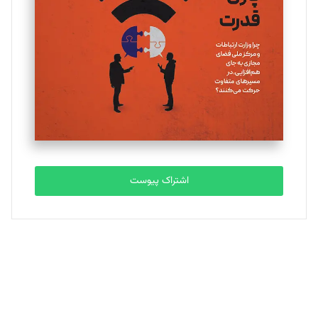
تحریریه
ملینا جعفری
تحریریه
مصطفی مسجدی آرانی
تحریریه
اشتراک پیوست
بابک نقاش
تحریریه