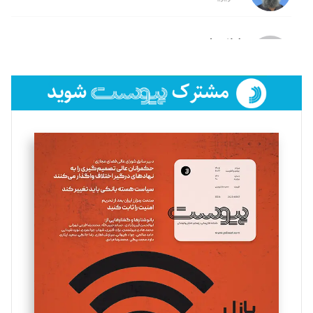
لیلا حنارود
تحریریه
فائزه فتحی رستمی
تحریریه
سروش کرمیان
تحریریه
مینا پاکدل
تحریریه
یسنا امان‌پور