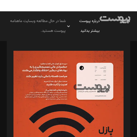
درباره پیوست
شما در حال مطالعه وبسایت ماهنامه
بیشتر بدانید
پیوست هستید.
صاحب امتیاز: موسسه پرسش (پویندگان راز ستاره شمال)
مدیر مسئول: محمدباقر اثنی‌عشری
سردبیر: مهرک محمودی
دبیر تحریریه: میثم قاسمی
د‌بیر ناداستان: سمانه سمیع
د‌بیر خدمت و تجارت: ابوالفضل رجبی
د‌بیر حقوق فناوری: حسام‌الدین ایپکچی
د‌بیر پیوست جهان: مینا پاکدل
د‌بیر تحریریه آنلاین: بابک نقاش
تحریریه‌: مجتبی محمود‌ی، آرش برهمند، یسنا امان‌پور، سروش کرمیان،
مصطفی مسجدی آرانی، ابوالفضل رجبی، زهرا فکرانه، فائزه فتحی