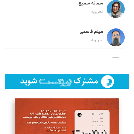
سمانه سمیع
تحریریه
میثم قاسمی
تحریریه
لیلا حنارود
تحریریه
فائزه فتحی رستمی
تحریریه
سروش کرمیان
تحریریه