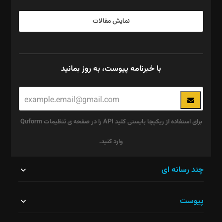
نمایش مقالات
با خبرنامه پیوست، به روز بمانید
برای استفاده از ریکپچا بایستی کلید API را در صفحه ی تنظیمات Quform
وارد کنید.
این
چند رسانه ای
قسمت
پیوست
نباید
خالی