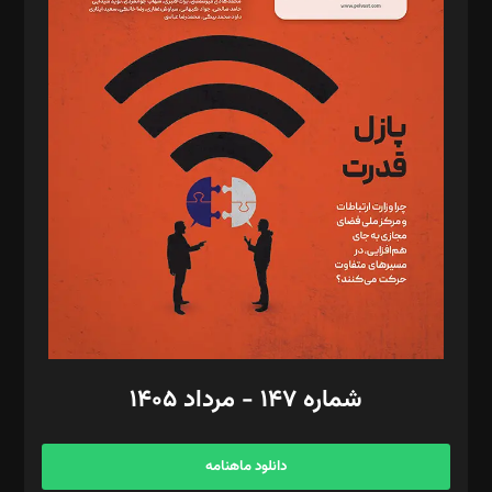
د‌بیر حقوق فناوری: حسام‌الدین ایپکچی
د‌بیر پیوست جهان: مینا پاکدل
د‌بیر تحریریه آنلاین: بابک نقاش
تحریریه‌: مجتبی محمود‌ی، آرش برهمند، یسنا امان‌پور، سروش کرمیان،
مصطفی مسجدی آرانی، ابوالفضل رجبی، زهرا فکرانه، فائزه فتحی
رستمی،مصطفی باستان
ویرایش: نگار استاد‌‌آقا
طراح یونیفرم: مجید توکلی
فیلمبرداری و عکاسی: امیر شفیعی، مانی لطفی زاده
گرافیک و صفحه‌آرایی: سید‌سبحان‌علی ثابت
مد‌یر توسعه تجاری: کامبیز برید‌
امور مالی: شاپور رهبری، محمد‌ کاظمی‌نیا
امور اد‌اری: راضیه محمود‌ی
شماره ۱۴۷ - مرداد ۱۴۰۵
مرکز تماس: ۰۲۱۴۲۸۲۴۰۰۰
آگهی و مشترکین: ۰۹۱۹۹۹۹۰۴۵۴
دانلود ماهنامه