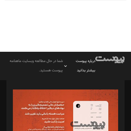
درباره پیوست
شما در حال مطالعه وبسایت ماهنامه
بیشتر بدانید
پیوست هستید.
صاحب امتیاز: موسسه پرسش (پویندگان راز ستاره شمال)
مدیر مسئول: محمدباقر اثنی‌عشری
سردبیر: مهرک محمودی
دبیر تحریریه: میثم قاسمی
د‌بیر ناداستان: سمانه سمیع
د‌بیر خدمت و تجارت: ابوالفضل رجبی