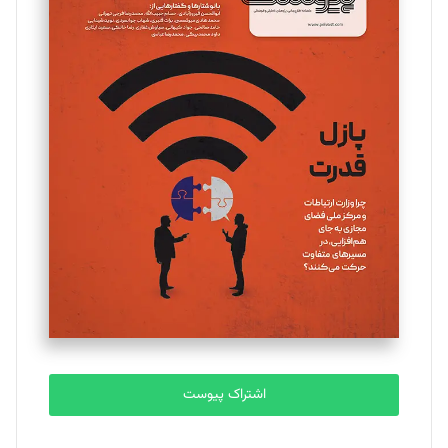
مینا پاکدل
تحریریه
یسنا امان‌پور
تحریریه
ملینا جعفری
تحریریه
مصطفی مسجدی آرانی
تحریریه
اشتراک پیوست
بابک نقاش
تحریریه