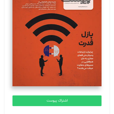
مینا پاکدل
تحریریه
یسنا امان‌پور
تحریریه
ملینا جعفری
تحریریه
مصطفی مسجدی آرانی
تحریریه
اشتراک پیوست
بابک نقاش