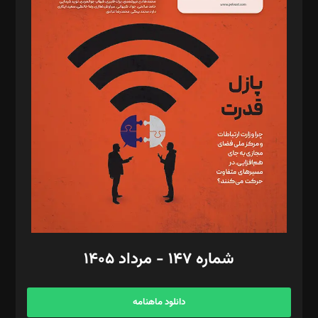
د‌بیر حقوق فناوری: حسام‌الدین ایپکچی
د‌بیر پیوست جهان: مینا پاکدل
د‌بیر تحریریه آنلاین: بابک نقاش
تحریریه‌: مجتبی محمود‌ی، آرش برهمند، یسنا امان‌پور، سروش کرمیان،
مصطفی مسجدی آرانی، ابوالفضل رجبی، زهرا فکرانه، فائزه فتحی
رستمی،مصطفی باستان
ویرایش: نگار استاد‌‌آقا
طراح یونیفرم: مجید توکلی
فیلمبرداری و عکاسی: امیر شفیعی، مانی لطفی زاده
گرافیک و صفحه‌آرایی: سید‌سبحان‌علی ثابت
مد‌یر توسعه تجاری: کامبیز برید‌
امور مالی: شاپور رهبری، محمد‌ کاظمی‌نیا
امور اد‌اری: راضیه محمود‌ی
شماره ۱۴۷ - مرداد ۱۴۰۵
مرکز تماس: ۰۲۱۴۲۸۲۴۰۰۰
آگهی و مشترکین: ۰۹۱۹۹۹۹۰۴۵۴
دانلود ماهنامه