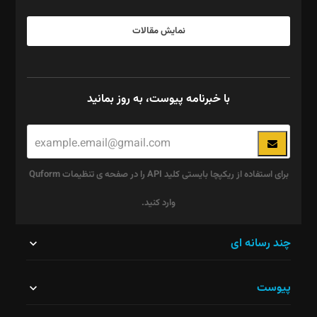
نمایش مقالات
با خبرنامه پیوست، به روز بمانید
برای استفاده از ریکپچا بایستی کلید API را در صفحه ی تنظیمات Quform
وارد کنید.
این
چند رسانه ای
قسمت
پیوست
نباید
خالی