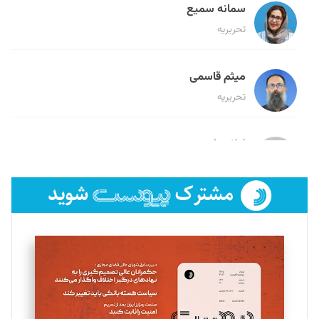
سمانه سمیع
تحریریه
میثم قاسمی
تحریریه
لیلا حنارود
تحریریه
فائزه فتحی رستمی
تحریریه
سروش کرمیان
تحریریه