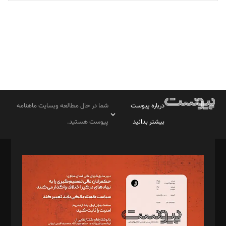
تحریریه
درباره پیوست
شما در حال مطالعه وبسایت ماهنامه
بیشتر بدانید
پیوست هستید.
صاحب امتیاز: موسسه پرسش (پویندگان راز ستاره شمال)
مدیر مسئول: محمدباقر اثنی‌عشری
سردبیر: مهرک محمودی
دبیر تحریریه: میثم قاسمی
د‌بیر ناداستان: سمانه سمیع
د‌بیر خدمت و تجارت: ابوالفضل رجبی