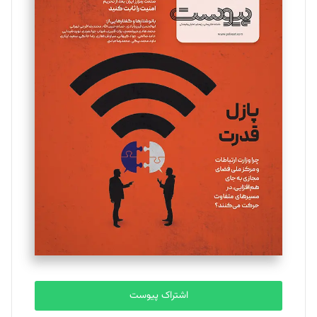
مینا پاکدل
تحریریه
یسنا امان‌پور
تحریریه
ملینا جعفری
تحریریه
مصطفی مسجدی آرانی
تحریریه
اشتراک پیوست
بابک نقاش