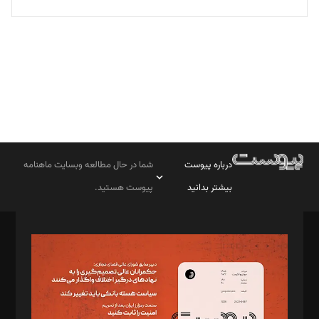
تحریریه
درباره پیوست
شما در حال مطالعه وبسایت ماهنامه
بیشتر بدانید
پیوست هستید.
صاحب امتیاز: موسسه پرسش (پویندگان راز ستاره شمال)
مدیر مسئول: محمدباقر اثنی‌عشری
سردبیر: مهرک محمودی
دبیر تحریریه: میثم قاسمی
د‌بیر ناداستان: سمانه سمیع