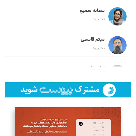
سمانه سمیع
تحریریه
میثم قاسمی
تحریریه
لیلا حنارود
تحریریه
فائزه فتحی رستمی
تحریریه
سروش کرمیان
تحریریه