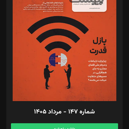
د‌بیر خدمت و تجارت: ابوالفضل رجبی
د‌بیر حقوق فناوری: حسام‌الدین ایپکچی
د‌بیر پیوست جهان: مینا پاکدل
د‌بیر تحریریه آنلاین: بابک نقاش
تحریریه‌: مجتبی محمود‌ی، آرش برهمند، یسنا امان‌پور، سروش کرمیان،
مصطفی مسجدی آرانی، ابوالفضل رجبی، زهرا فکرانه، فائزه فتحی
رستمی،مصطفی باستان
ویرایش: نگار استاد‌‌آقا
طراح یونیفرم: مجید توکلی
فیلمبرداری و عکاسی: امیر شفیعی، مانی لطفی زاده
گرافیک و صفحه‌آرایی: سید‌سبحان‌علی ثابت
مد‌یر توسعه تجاری: کامبیز برید‌
امور مالی: شاپور رهبری، محمد‌ کاظمی‌نیا
امور اد‌اری: راضیه محمود‌ی
شماره ۱۴۷ - مرداد ۱۴۰۵
مرکز تماس: ۰۲۱۴۲۸۲۴۰۰۰
آگهی و مشترکین: ۰۹۱۹۹۹۹۰۴۵۴