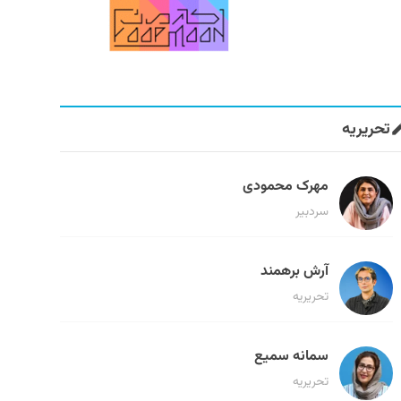
تحریریه
مهرک محمودی
سردبیر
آرش برهمند
تحریریه
سمانه سمیع
تحریریه