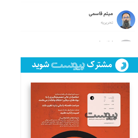
میثم قاسمی
تحریریه
لیلا حنارود
تحریریه
فائزه فتحی رستمی
تحریریه
سروش کرمیان
تحریریه
مینا پاکدل