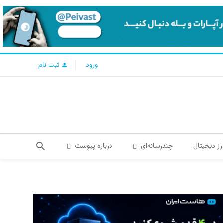
ورود
ثبت نام
رز دیجیتال
چندرسانه‌ای
درباره پیوست