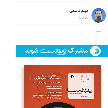
میثم قاسمی
تحریریه
لیلا حنارود
تحریریه
فائزه فتحی رستمی
تحریریه
سروش کرمیان
تحریریه
مینا پاکدل