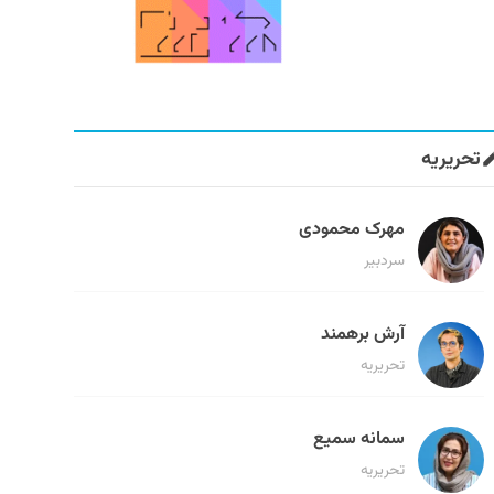
تحریریه
مهرک محمودی
سردبیر
آرش برهمند
تحریریه
سمانه سمیع
تحریریه