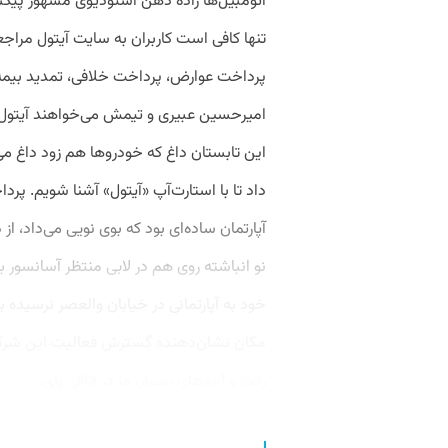
اتومبیل‌ها زاده ذهن استودیوی مشهور 
تنها کافی است کاربران به سایت آیتول مرا
پرداخت عوارض، پرداخت خلافی، تمدید بیمه، 
امیرحسین عبیری و تیمش می‌خواهند آیتول ر
این تابستان داغ که خودروها هم زود داغ م
داد تا با استارت‌آپ «آیتول» آشنا شویم. 
آپارتمان ساده‌ای بود که بوی نویی می‌داد، از
نو انباشته روی هم در لابی منتظر آسانسور ب
خود به آپارتمانی در خیابان والعصر نرسیده ب
مکان نشان‌دهنده گسترش فعالیت این شرکت 
رفت و آمدهای بسیار، ما در اتاقی پای...