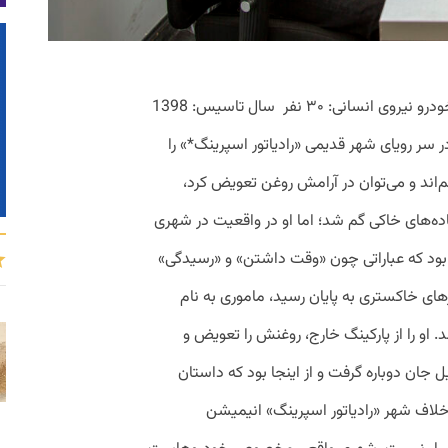
آیتول زمینه کاری: درگاه جامع ارائه خدمات خودرو نیروی انسانی: ۳۰ نفر سال تاسیس: 1398
 سر رویای شهر قدیمی «رادیاتور اسپرینگ*» را
م‌اند و می‌توان در آرامش روغن تعویض کرد،
ده‌های خاکی گم شد؛ اما او در واقعیت در شهری
بود که عباراتی چون «وقت داشتن» و «رسیدگی»
های خاکستری به پایان رسید، ماموری به نام
 او را از پارکینگ خارج، روغنش را تعویض و
 جان دوباره گرفت و از اینجا بود که داستان
خلاف شهر «رادیاتور اسپرینگ» انیمیشن