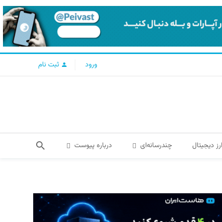
ورود
ثبت نام
رز دیجیتال
چندرسانه‌ای
درباره پیوست