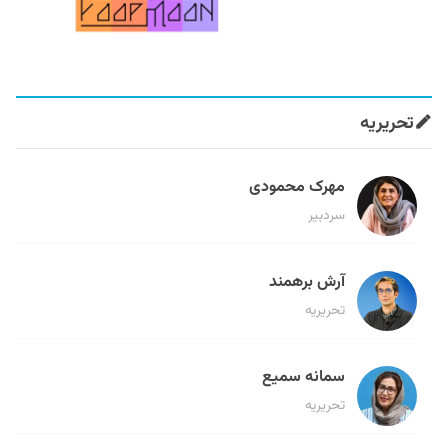
تحریریه
مهرک محمودی
سردبیر
آرش برهمند
تحریریه
سمانه سمیع
تحریریه