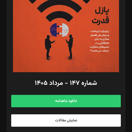
تحریریه‌: مجتبی محمود‌ی، آرش برهمند، یسنا امان‌پور، سروش کرمیان،
مصطفی مسجدی آرانی، ابوالفضل رجبی، زهرا فکرانه، فائزه فتحی
رستمی،مصطفی باستان
ویرایش: نگار استاد‌‌آقا
طراح یونیفرم: مجید توکلی
فیلمبرداری و عکاسی: امیر شفیعی، مانی لطفی زاده
گرافیک و صفحه‌آرایی: سید‌سبحان‌علی ثابت
مد‌یر توسعه تجاری: کامبیز برید‌
امور مالی: شاپور رهبری، محمد‌ کاظمی‌نیا
امور اد‌اری: راضیه محمود‌ی
شماره ۱۴۷ - مرداد ۱۴۰۵
مرکز تماس: ۰۲۱۴۲۸۲۴۰۰۰
آگهی و مشترکین: ۰۹۱۹۹۹۹۰۴۵۴
دانلود ماهنامه
نمایش مقالات