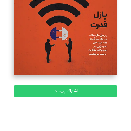
یسنا امان‌پور
تحریریه
ملینا جعفری
تحریریه
مصطفی مسجدی آرانی
تحریریه
اشتراک پیوست
بابک نقاش
تحریریه