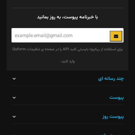
با خبرنامه پیوست، به روز بمانید
برای استفاده از ریکپچا بایستی کلید API را در صفحه ی تنظیمات Quform
وارد کنید.
این
چند رسانه ای
قسمت
پیوست
نباید
خالی
پیوست روز
رها
شود.