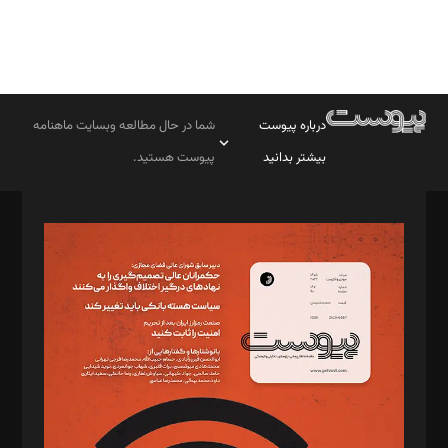
درباره پیوست
شما در حال مطالعه وبسایت ماهنامه
بیشتر بدانید
پیوست هستید.
صاحب امتیاز: موسسه پرسش (پویندگان راز ستاره شمال)
مدیر مسئول: محمدباقر اثنی‌عشری
سردبیر: مهرک محمودی
دبیر تحریریه: میثم قاسمی
د‌بیر ناداستان: سمانه سمیع
د‌بیر خدمت و تجارت: ابوالفضل رجبی
د‌بیر حقوق فناوری: حسام‌الدین ایپکچی
د‌بیر پیوست جهان: مینا پاکدل
د‌بیر تحریریه آنلاین: بابک نقاش