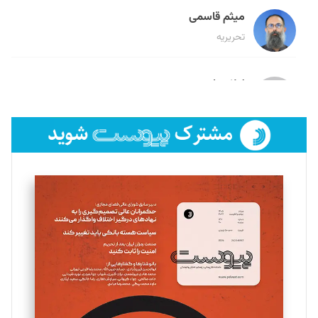
میثم قاسمی
تحریریه
لیلا حنارود
تحریریه
فائزه فتحی رستمی
تحریریه
سروش کرمیان
تحریریه
مینا پاکدل
تحریریه