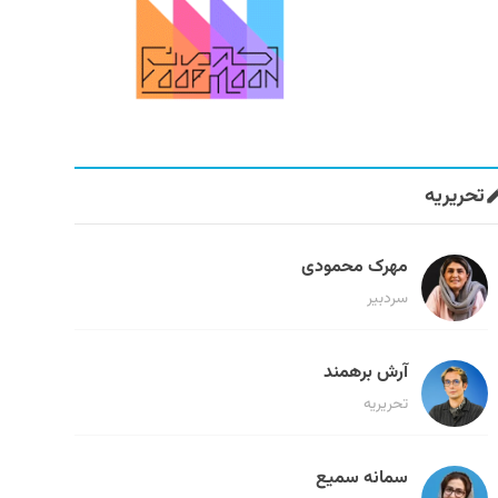
تحریریه
مهرک محمودی
سردبیر
آرش برهمند
تحریریه
سمانه سمیع