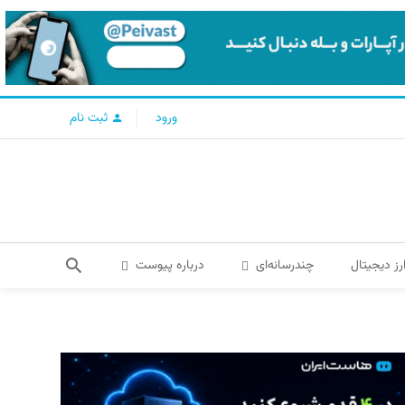
ورود
ثبت نام
رز دیجیتال
چندرسانه‌ای
درباره پیوست