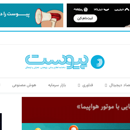
صاد دیجیتال
فناوری
بازار سرمایه
هوش مصنوعی
ا