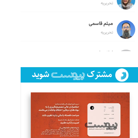
تحریریه
میثم قاسمی
تحریریه
لیلا حنارود
تحریریه
فائزه فتحی رستمی
تحریریه
سروش کرمیان
تحریریه