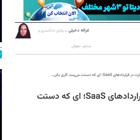
غزاله دخیلی
وکیل دادگستری و
مشاور حقوقی
؛ ای که دستت می‌رسد کاری بکن…
مدیریت ریسک جبران خسارت در قراردادهای SaaS؛ ای که دستت